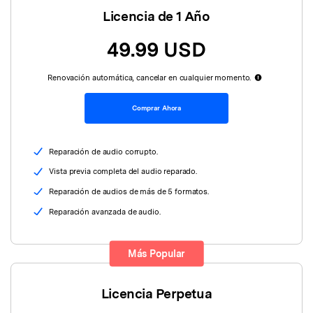
Repairit Toolkit
Abre la app
Iniciar sesión
Soluciones de Fotos
Licencia de 1 Año
Repairit en Línea
IA
Repara profesionalmente tus videos, fotos,
Repara y mejora archivos en línea
documentos y audios con inteligencia artificial.
Soluciones de Audio
49.99 USD
Pruébalo en Línea
Renovación automática, cancelar en cualquier momento.
Descubre Más Soluciones
Repairit for Email
Comprar Ahora
Recupera sin complicaciones tus archivos
PST/OST y correos electrónicos eliminados de
Outlook.
Repairit for Email
Reparación de audio corrupto.
Repara correos dañados de Outlook
Vista previa completa del audio reparado.
Reparación de audios de más de 5 formatos.
Pruébalo Gratis
Reparación avanzada de audio.
Más Popular
Licencia Perpetua