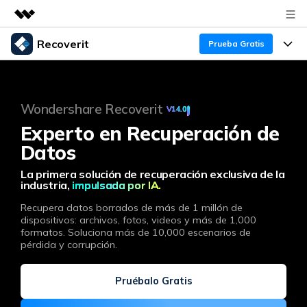
Recoverit
Productos destacados
Prueba Gratis
Creatividad digital con AIGC
Productos
Empresas
Utilidades
Resumen
󠀰Wondershare Recoverit
V14.0󠀲󠀡󠀠󠀳󠀰
Funciones
Quiénes somos
Soluciones
Recoverit para Windows
Experto en Recuperación de
Recuperar de Unidades
Datos
Recursos
Sala de prensa
Líder en recuperación para Windows
La primera solución de recuperación exclusiva de la
Recuperar Medios Borrados
Pruébalo Gratis
Tienda
Por qué Recoverit
industria,
impulsada por IA.
Soluciones de Recuperación Exclusivas
Recupera datos borrados de más de 1 millón de
Nuevo
Experto en Recuperación de Datos
Soporte
Guía
dispositivos: archivos, fotos, videos y más de 1,000
formatos. Soluciona más de 10,000 escenarios de
Recuperar Documentos
Recoverit para Mac
pérdida y corrupción.
Historias de Clientes
DESCARGAR
Sign In
Recupera datos ilimitados del sistema Mac
Escenarios de Pérdida de Datos
Temas Destacados
Pruébalo Gratis
Pruébalo Gratis