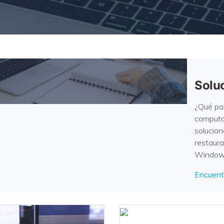
Solu
¿Qué pas
computa
solucion
restaura
Window
Encuent