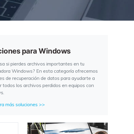
Recuperar
Escenarios de Pérdida
Documentos
de Datos
Recuperar
Recuperar
Recuperar
Recuperar
Excel
Word
Sistema
Datos
Windows
Borrados
Recuperar
Recuperar
ciones para Windows
ZIP
PPT
Recuperar
Recuperar
Datos
Post-Reset
a si pierdes archivos importantes en tu
Recuperar
Recuperar
Formateados
dora Windows? En esta categoría ofrecemos
Email
PDF
Recuperar
es de recuperación de datos para ayudarte a
Recuperar
Disco RAW
r todos los archivos perdidos en equipos con
Disco Dañado
s.
Recuperar
ra más soluciones >>
datos en
RAID
Nuevo