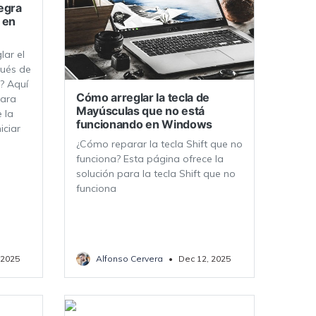
egra
 en
lar el
pués de
? Aquí
Cómo arreglar la tecla de
para
Mayúsculas que no está
 la
funcionando en Windows
iciar
¿Cómo reparar la tecla Shift que no
funciona? Esta página ofrece la
solución para la tecla Shift que no
funciona
 2025
Alfonso Cervera
•
Dec 12, 2025