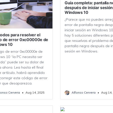
Guía completa: pantalla n
después de iniciar sesión
Windows 10
VER TODAS LAS FUNCIONES
¿Parece que no puedes arreg
error de pantalla negra des
iniciar sesión en Windows 10
odos para resolver el
hay 5 soluciones diferentes 
o de error 0xc00000e de
que resuelvas el problema de
ows 10
pantalla negra después de in
sesión en Windows.
igo de error 0xc00000e de
s 10 “la PC necesita ser
da” puede ser su dolor de
 ahora. Lea hasta ell final
e artículo, habrá aprendido
orregir este código de error
r que desaparezca.
fonso Cervera
•
Aug 14, 2025
Alfonso Cervera
•
Aug 14,