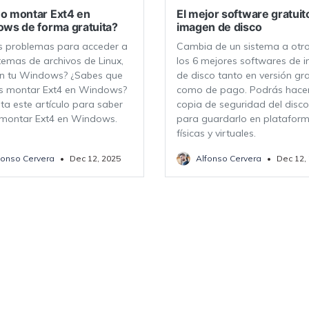
 montar Ext4 en
El mejor software gratuit
ws de forma gratuita?
imagen de disco
s problemas para acceder a
Cambia de un sistema a otr
stemas de archivos de Linux,
los 6 mejores softwares de 
en tu Windows? ¿Sabes que
de disco tanto en versión gra
s montar Ext4 en Windows?
como de pago. Podrás hace
ta este artículo para saber
copia de seguridad del disc
montar Ext4 en Windows.
para guardarlo en platafor
físicas y virtuales.
fonso Cervera
•
Dec 12, 2025
Alfonso Cervera
•
Dec 12,