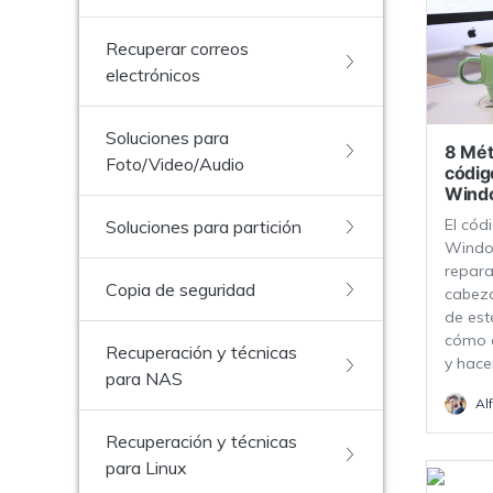
Recuperar correos
electrónicos
Soluciones para
8 Mét
Foto/Video/Audio
códig
Wind
El cód
Soluciones para partición
Window
repara
Copia de seguridad
cabeza
de est
cómo c
Recuperación y técnicas
y hace
para NAS
Al
Recuperación y técnicas
para Linux