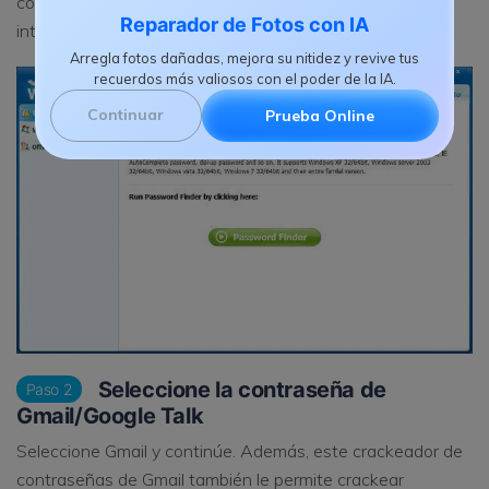
contraseñas" en la barra lateral, se le presentará una
Reparador de Fotos con IA
interfaz como la que se muestra a continuación.
Arregla fotos dañadas, mejora su nitidez y revive tus
recuerdos más valiosos con el poder de la IA.
Continuar
Prueba Online
Seleccione la contraseña de
Paso 2
Gmail/Google Talk
Seleccione Gmail y continúe. Además, este crackeador de
contraseñas de Gmail también le permite crackear