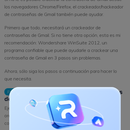
los navegadores Chrome/Firefox, el crackeador/hackeador
de contraseñas de Gmail también puede ayudar.
Primero que todo, necesitará un crackeador de
contraseñas de Gmail. Si no tiene otra opción, esta es mi
recomendación: Wondershare WinSuite 2012, un
programa confiable que puede ayudarle a crackear una
contraseña de Gmail en 3 pasos sin problemas.
Ahora, sólo siga los pasos a continuación para hacer lo
que necesita.
Abra el crackeador de contraseñas
Paso 1
de Gmail
Ejecute el crackeador de contraseñas de Gmail en su
ordenador y haga clic en la opción "Buscador de
contraseñas y claves" y seleccione "Buscador de