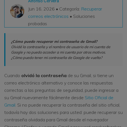
Alfonso Cervera
VER TODAS LAS FUNCIONES
Jun 16, 2026 • Categoría:
Recuperar
correos electrónicos
• Soluciones
search
Recoverit Gratis
probadas
Recupera datos perdidos/eliminados gratis
¿Cómo puedo recuperar mi contraseña de Gmail?
Pruébalo Gratis
Olvidé la contraseña y el nombre de usuario de mi cuenta de
Google y no puedo acceder a mi cuenta por otros motivos.
¿Cómo puedo tener mi contraseña de Google de vuelta?
Otros Productos
Cuando
olvidó la contraseña
de su Gmail, si tiene un
Repairit - Reparar Datos
correo electrónico alternativo y conoce las respuestas
UBackit - Respaldar Datos
correctas a las preguntas de seguridad, puede ingresar a
su Gmail nuevamente fácilmente desde
Sitio Oficial de
Gmail
. Si no puede recuperar la contraseña del sitio oficial,
todavía hay dos soluciones para usted: puede recuperar su
contraseña olvidada para Gmail desde el navegador
Chrome / Firefox o usando Gmail password cracker/hacker