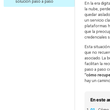
solución paso a paso
En la era digi
la nube, perd
quedar aislado
un servicio c
plataformas ha
que la preocu
credenciales s
Esta situación
que no recuerd
asociado. La 
facilitan la r
paso a paso co
“cómo recupe
hay un camino 
En este a
Cómo r