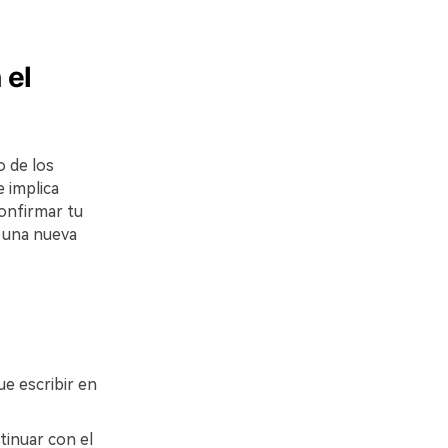
 el
o de los
 implica
onfirmar tu
r una nueva
ue escribir en
tinuar con el