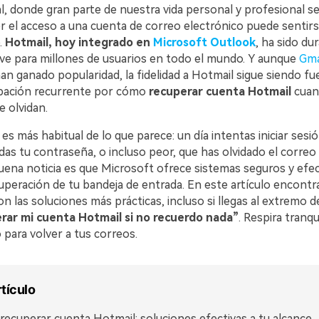
tal, donde gran parte de nuestra vida personal y profesional s
er el acceso a una cuenta de correo electrónico puede senti
VER TODAS LAS FUNCIONES
.
Hotmail, hoy integrado en
Microsoft Outlook
, ha sido du
lave para millones de usuarios en todo el mundo. Y aunque
Gma
n ganado popularidad, la fidelidad a Hotmail sigue siendo fuer
pación recurrente por cómo
recuperar cuenta Hotmail
cuan
e olvidan.
 es más habitual de lo que parece: un día intentas iniciar ses
as tu contraseña, o incluso peor, que has olvidado el correo
buena noticia es que Microsoft ofrece sistemas seguros y efe
ecuperación de tu bandeja de entrada. En este artículo encontr
n las soluciones más prácticas, incluso si llegas al extremo 
rar mi cuenta Hotmail si no recuerdo nada”
. Respira tranqu
para volver a tus correos.
rtículo
ecuperar cuenta Hotmail: soluciones efectivas a tu alcance