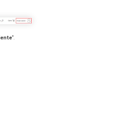
iente
".