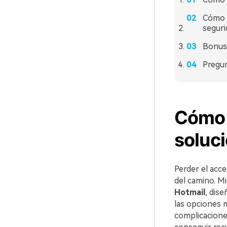
Cómo a
seguri
Bonus:
Pregu
Cómo 
soluci
Perder el acce
del camino. M
Hotmail
, dis
las opciones m
complicacione