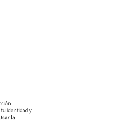
cción
 tu identidad y
Usar la