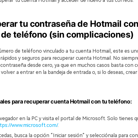
uperar tu cuenta Hotmail y acceder de nuevo a tus correos.
perar tu contraseña de Hotmail con
de teléfono (sin complicaciones)
número de teléfono vinculado a tu cuenta Hotmail, este es un
ápidos y seguros para recuperar cuenta Hotmail. No siempre
a contraseña desde cero, ya que en muchos casos basta con c
 volver a entrar en la bandeja de entrada o, si lo deseas, crea
les para recuperar cuenta Hotmail con tu teléfono:
avegador en la PC y visita el portal de Microsoft. Solo tienes q
tps://www.microsoft.com/
.
das, busca la opción “Iniciar sesión” y selecciónala para con