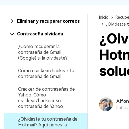
Recuperar Datos de Linux
Inicio
Recupe
Recuperar Datos de NAS
Eliminar y recuperar correos
¿Olvidaste 
¿Olv
Contraseña olvidada
¿Cómo recuperar la
Hotm
contraseña de Gmail
(Google) si la olvidaste?
solu
Cómo crackear/hackear tu
contraseña de Gmail
Cracker de contraseñas de
Yahoo: Cómo
crackear/hackear su
Alfon
contraseña de Yahoo
Public
¿Olvidaste tu contraseña de
Hotmail? Aquí tienes la