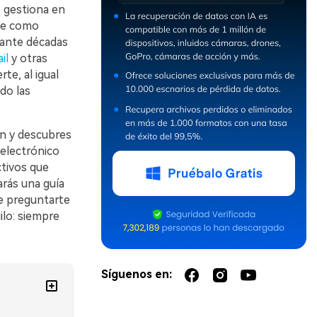
e gestiona en
rse como
rante décadas
il
y otras
te, al igual
do las
ión y descubres
 electrónico
ctivos que
arás una guía
de preguntarte
ilo: siempre
Síguenos en: