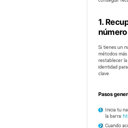
conseguir rec
1. Recu
número 
Si tienes un 
métodos más r
restablecer l
identidad para
clave.
Pasos genera
Inicia tu n
la barra:
ht
Cuando acce