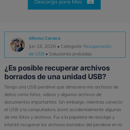
Descarga para Mac
VER TODAS LAS FUNCIONES
search
Recoverit Gratis
Recupera datos perdidos/eliminados gratis
Alfonso Cervera
Pruébalo Gratis
Jun 16, 2026 • Categoría:
Recuperación
de USB
• Soluciones probadas
¿Es posible recuperar archivos
Otros Productos
borrados de una unidad USB?
Repairit - Reparar Datos
Tengo una USB pendrive que almacena mis archivos de
UBackit - Respaldar Datos
datos como fotos, videos y algunos archivos de
documentos importantes. Sin embargo, mientras conecto
el USB a la computadora, borré accidentalmente algunas
de mis fotos y archivos. Fui a la papelera de reciclaje y
intenté recuperar los archivos borrados del pendrive en la