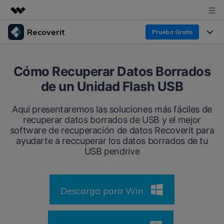
Recoverit
Prueba Gratis
Productos destacados
Creatividad digital con AIGC
Productos
Empresas
Cómo Recuperar Datos Borrados
Utilidades
de un Unidad Flash USB
Resumen
Funciones
Recoverit para Windows
Quiénes somos
Soluciones
Aquí presentaremos las soluciones más fáciles de
Líder en recuperación para Windows
Recuperar de Unidades
recuperar datos borrados de USB y el mejor
Recursos
Sala de prensa
software de recuperación de datos Recoverit para
Pruébalo Gratis
Recuperar Medios Borrados
ayudarte a reccuperar los datos borrados de tu
Por qué Recoverit
USB pendrive
Tienda
Soluciones de Recuperación Exclusivas
Nuevo
Experto en Recuperación de Datos
Recoverit para Mac
Guía
Recuperar Documentos
Soporte
Descarga para Win
Recupera datos ilimitados del sistema Mac
Historias de Clientes
Escenarios de Pérdida de Datos
Pruébalo Gratis
DESCARGAR
Sign In
Temas Destacados