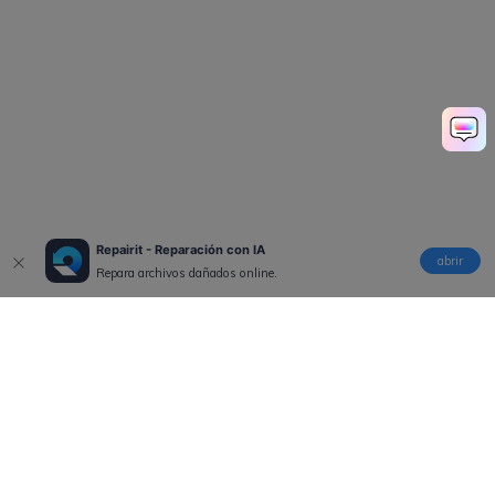
Repairit - Reparación con IA
abrir
Repara archivos dañados online.
Productos
Wondershare
Explorar IA