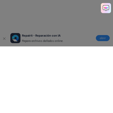
Repairit - Reparación con IA
abrir
Repara archivos dañados online.
Productos
Wondershare
Explorar IA
Centro de soporte