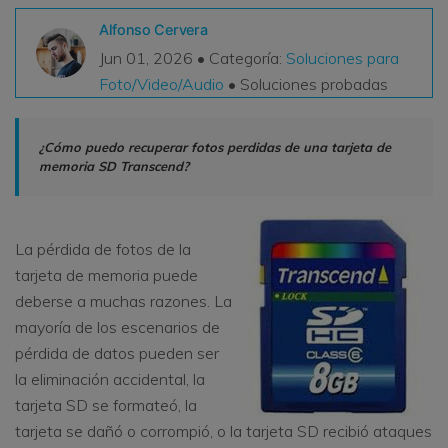
VER TODAS LAS FUNCIONES
Alfonso Cervera
Jun 01, 2026 • Categoría:
Soluciones para
search
Recoverit Gratis
Foto/Video/Audio
• Soluciones probadas
Recupera datos perdidos/eliminados gratis
¿Cómo puedo recuperar fotos perdidas de una tarjeta de
Pruébalo Gratis
memoria SD Transcend?
La pérdida de fotos de la
Otros Productos
tarjeta de memoria puede
Repairit - Reparar Datos
deberse a muchas razones. La
UBackit - Respaldar Datos
mayoría de los escenarios de
pérdida de datos pueden ser
la eliminación accidental, la
tarjeta SD se formateó, la
tarjeta se dañó o corrompió, o la tarjeta SD recibió ataques