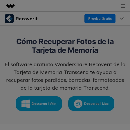
Recoverit
Prueba Gratis
Productos destacados
Creatividad digital con AIGC
Productos
Empresas
Cómo Recuperar Fotos de la
Utilidades
Tarjeta de Memoria
Resumen
Funciones
Recoverit para Windows
Quiénes somos
Soluciones
El software gratuito Wondershare Recoverit de la
Líder en recuperación para Windows
Recuperar de Unidades
Recursos
Tarjeta de Memoria Transcend te ayuda a
Sala de prensa
Pruébalo Gratis
Recuperar Medios Borrados
recuperar fotos perdidas, borradas, formateadas
de la tarjeta de memoria Transcend.
Por qué Recoverit
Tienda
Soluciones de Recuperación Exclusivas
Nuevo
Experto en Recuperación de Datos
Recoverit para Mac
Descarga | Win
Descarga | Mac
Guía
Recuperar Documentos
Soporte
Recupera datos ilimitados del sistema Mac
Historias de Clientes
Escenarios de Pérdida de Datos
Pruébalo Gratis
DESCARGAR
Sign In
Temas Destacados