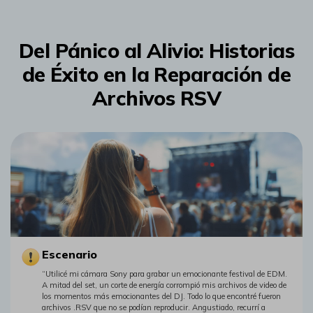
Del Pánico al Alivio: Historias
de Éxito en la Reparación de
Archivos RSV
Escenario
“Utilicé mi cámara Sony para grabar un emocionante festival de EDM.󠀲󠀡󠀦󠀥󠀳
A mitad del set, un corte de energía corrompió mis archivos de video de
los momentos más emocionantes del DJ.󠀲󠀡󠀦󠀦󠀳 Todo lo que encontré fueron
archivos .RSV que no se podían reproducir.󠀲󠀡󠀦󠀧 Angustiado, recurrí a