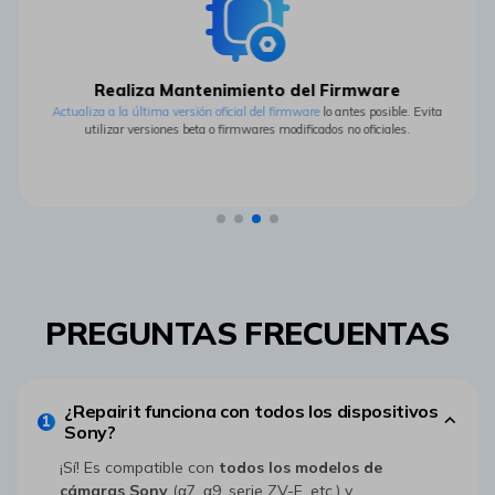
Sigue el Protocolo de Emergencia󠀲󠀢󠀠󠀣󠀳
Si se genera un archivo .RSV, deja de usar de inmediato la tarjeta y
realiza una copia de seguridad de los datos sin procesar, antes de
intentar recuperarlos.
PREGUNTAS FRECUENTAS
¿Repairit funciona con todos los dispositivos
1
Sony?󠀲󠀢󠀠󠀦󠀳󠀰
¡Sí!󠀲󠀢󠀠󠀧󠀳 Es compatible con
todos los modelos de
cámaras Sony
(α7, α9, serie ZV-E, etc.) y