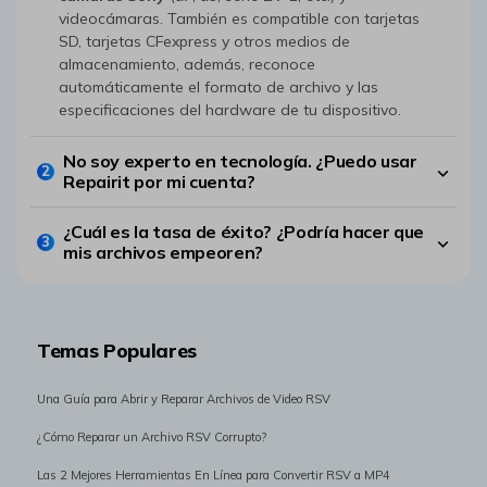
videocámaras.󠀲󠀢󠀠󠀨 También es compatible con tarjetas
SD, tarjetas CFexpress y otros medios de
almacenamiento, además, reconoce
automáticamente el formato de archivo y las
especificaciones del hardware de tu dispositivo.
󠀰No soy experto en tecnología.󠀲󠀢󠀡󠀠󠀳 ¿Puedo usar
2
Repairit por mi cuenta?󠀲󠀢󠀡󠀡󠀳󠀰
¿Cuál es la tasa de éxito?󠀲󠀢󠀡󠀧 ¿Podría hacer que
3
mis archivos empeoren?󠀲󠀢󠀡󠀨󠀳󠀰
Temas Populares
Una Guía para Abrir y Reparar Archivos de Video RSV
¿Cómo Reparar un Archivo RSV Corrupto?
Las 2 Mejores Herramientas En Línea para Convertir RSV a MP4