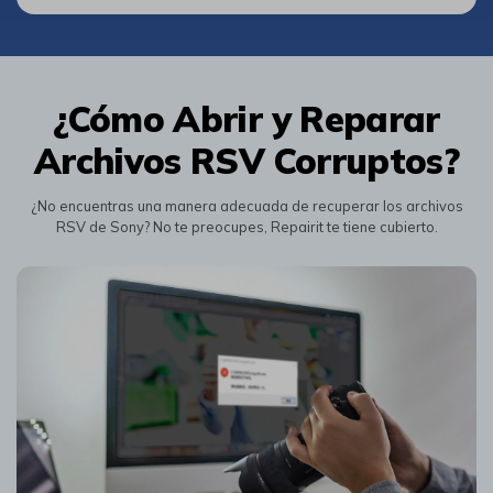
¿Cómo Abrir y Reparar
Archivos RSV Corruptos?󠀲󠀦󠀣󠀳
¿No encuentras una manera adecuada de recuperar los archivos
RSV de Sony?󠀲󠀦󠀤 No te preocupes, Repairit te tiene cubierto.󠀲󠀦󠀥󠀳