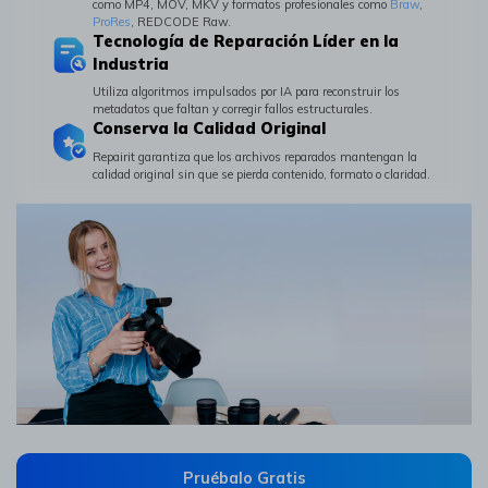
como MP4, MOV, MKV y formatos profesionales como
Braw
,
ProRes
, REDCODE Raw.󠀲󠀩󠀤󠀳
Tecnología de Reparación Líder en la
Industria󠀲󠀩󠀦󠀳
Utiliza algoritmos impulsados por IA para reconstruir los
metadatos que faltan y corregir fallos estructurales.󠀲󠀩󠀧󠀳
Conserva la Calidad Original
Repairit garantiza que los archivos reparados mantengan la
calidad original sin que se pierda contenido, formato o claridad.
Pruébalo Gratis