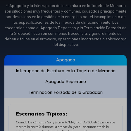
El Apagado y la Interrupción de la Escritura en la Tarjeta de Memoria
son situaciones muy frecuentes y comunes, causadas principalmente
por descuidos en la gestión de la energía o por el incumplimiento de
las especificaciones de los medios de almacenamiento. Los
escenarios como el Apagado Repentino y la Terminación Forzada de
la Grabación ocurren con menos frecuencia, y generalmente se
deben a fallos en el firmware, operaciones incorrectas o sobrecarga
del dispositivo.
󠀰Apagado
Interrupción de Escritura en la Tarjeta de Memoria
Apagado Repentino
Terminación Forzada de la Grabación
Escenarios Típicos:
Cuando las cámaras Sony (como A7M4, FX3, A7S3, etc.) pierden de
repente la energía durante la grabación (por ej. agotamiento de la