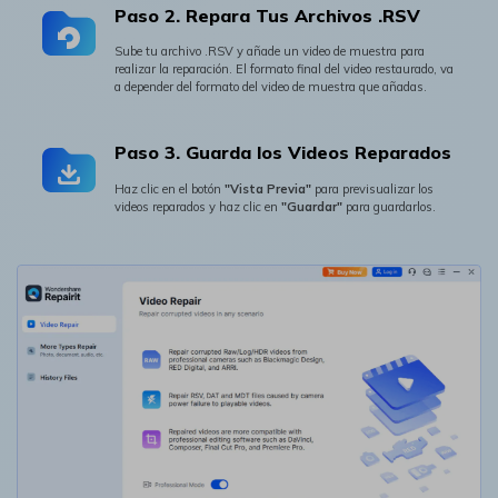
Paso 2. Repara Tus Archivos .RSV󠀲󠀡󠀡󠀤󠀳
Sube tu archivo .RSV y añade un video de muestra para
realizar la reparación.󠀲󠀡󠀡󠀥󠀳󠀰 El formato final del video restaurado, va
a depender del formato del video de muestra que añadas.
Paso 3. Guarda los Videos Reparados󠀲󠀡󠀡󠀩󠀳
Haz clic en el botón
"Vista Previa"
para previsualizar los
videos reparados y haz clic en
"Guardar"
para guardarlos.
Reparador de Fotos con IA
Arregla fotos dañadas, mejora su nitidez y revive tus
recuerdos más valiosos con el poder de la IA.