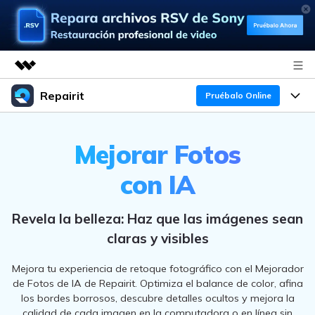
Repairit
Productos destacados
Pruébalo Online
Creatividad digital con AIGC
Productos
Empresas
Utilidades
Mejorar Fotos
Resumen
Funciones
Quiénes somos
con IA
Soluciones
Repairit
IA
Para PC
Sala de prensa
¿Por qué Repairit?
Repara y mejora archivos con IA
Revela la belleza: Haz que las imágenes sean
multiplataforma
En Línea
Experto en Reparación de Datos
claras y visibles
Tienda
Recursos
Pruébalo Gratis
Perspectiva Tecnológica
Mejora tu experiencia de retoque fotográfico con el Mejorador
Soluciones de Video
Soporte
Precios
de Fotos de IA de Repairit. Optimiza el balance de color, afina
Guías y Soporte
los bordes borrosos, descubre detalles ocultos y mejora la
Soluciones de Archivos
calidad de cada imagen en la computadora o en línea sin