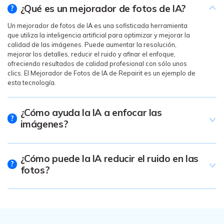
Un mejorador de fotos de IA es una sofisticada herramienta
que utiliza la inteligencia artificial para optimizar y mejorar la
calidad de las imágenes. Puede aumentar la resolución,
mejorar los detalles, reducir el ruido y afinar el enfoque,
ofreciendo resultados de calidad profesional con sólo unos
clics. El Mejorador de Fotos de IA de Repairit es un ejemplo de
esta tecnología.
¿Cómo ayuda la IA a enfocar las
?
imágenes?
¿Cómo puede la IA reducir el ruido en las
?
fotos?
Reparador de Fotos con IA
Arregla fotos dañadas, mejora su nitidez y revive tus
recuerdos más valiosos con el poder de la IA.