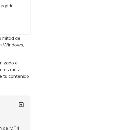
argado.
a mitad de
 en Windows,
onizado o
rores más
de tu contenido
ón de MP4