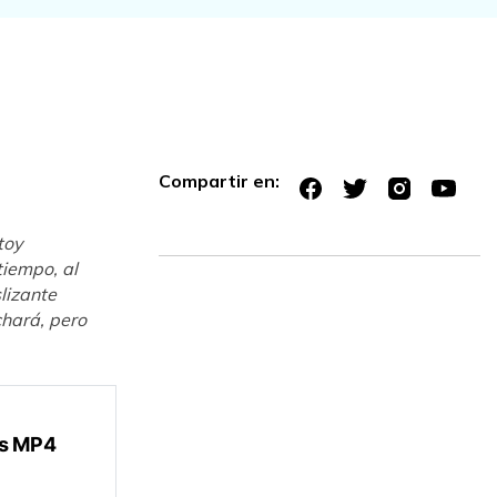
Compartir en:
toy
tiempo, al
slizante
chará, pero
os MP4