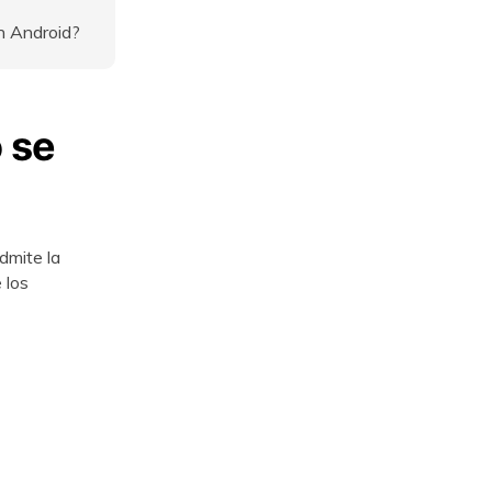
n Android?
o se
dmite la
 los