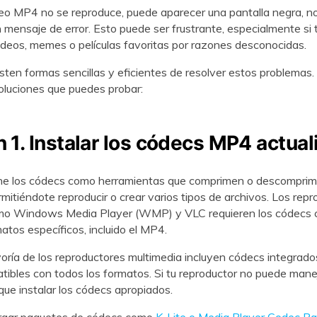
eo MP4 no se reproduce, puede aparecer una pantalla negra, n
 mensaje de error. Esto puede ser frustrante, especialmente si 
ideos, memes o películas favoritas por razones desconocidas.
isten formas sencillas y eficientes de resolver estos problemas. 
soluciones que puedes probar:
n 1. Instalar los códecs MP4 actua
ine los códecs como herramientas que comprimen o descomprim
rmitiéndote reproducir o crear varios tipos de archivos. Los rep
mo Windows Media Player (WMP) y VLC requieren los códecs c
atos específicos, incluido el MP4.
ría de los reproductores multimedia incluyen códecs integrado
ibles con todos los formatos. Si tu reproductor no puede mane
ue instalar los códecs apropiados.