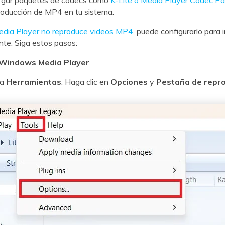
rgar paquetes de códecs como
K-Lite o Media Player Codec P
eproducción de MP4 en tu sistema.
ia Player no reproduce videos MP4
, puede configurarlo para 
te. Siga estos pasos:
Windows Media Player
.
 a
Herramientas
. Haga clic en
Opciones
y
Pestaña de repr