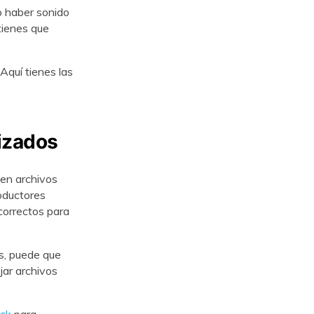
o haber sonido
tienes que
Aquí tienes las
lizados
en archivos
roductores
orrectos para
s, puede que
jar archivos