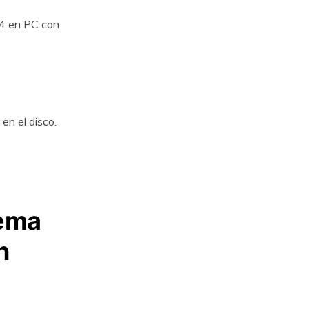
P4 en PC con
en el disco.
lema
n