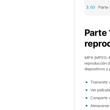
Parte 
Parte 
repro
MP4 (MPEG-4 P
reproducción d
dispositivos y 
Transmitir 
Ver películ
Compartir v
Almacenar y