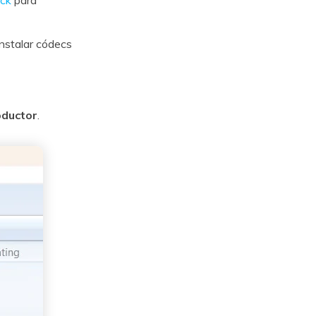
ack
para
instalar códecs
oductor
.