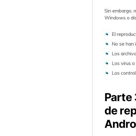
Sin embargo, m
Windows o disp
El reproduc
No se han 
Los archivo
Los virus o
Los contro
Parte
de re
Andro