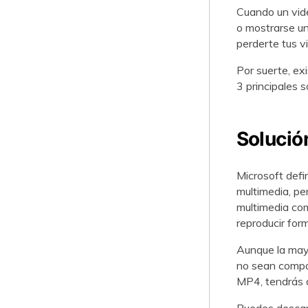
Cuando un vid
o mostrarse un
perderte tus v
Por suerte, ex
3 principales 
Solució
Microsoft def
multimedia, pe
multimedia co
reproducir form
Aunque la mayo
no sean compat
MP4, tendrás q