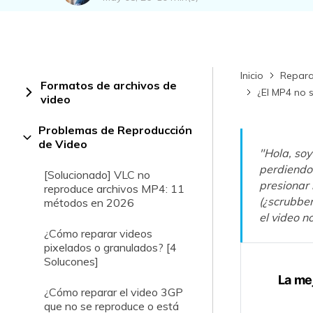
Rep
com
Inicio
Repara
Formatos de archivos de
¿El MP4 no 
video
Problemas de Reproducción
de Video
"Hola, soy
perdiendo 
[Solucionado] VLC no
presionar 
reproduce archivos MP4: 11
(¿scrubber
métodos en 2026
el video n
¿Cómo reparar videos
pixelados o granulados? [4
Solucones]
La me
¿Cómo reparar el video 3GP
que no se reproduce o está