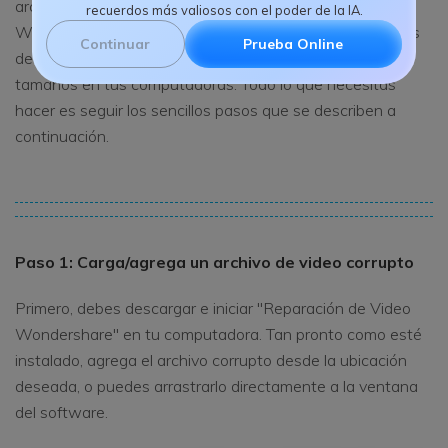
archivos de video. Con su interfaz fácil de usar,
recuerdos más valiosos con el poder de la IA.
Wondershare Video Repair te ayudará a reparar archivos
Continuar
Prueba Online
de video corruptos o dañados de diferentes formatos y
tamaños en tus computadoras. Todo lo que necesitas
hacer es seguir los sencillos pasos que se describen a
continuación.
Paso 1: Carga/agrega un archivo de video corrupto
Primero, debes descargar e iniciar "Reparación de Video
Wondershare" en tu computadora. Tan pronto como esté
instalado, agrega el archivo corrupto desde la ubicación
deseada, o puedes arrastrarlo directamente a la ventana
del software.