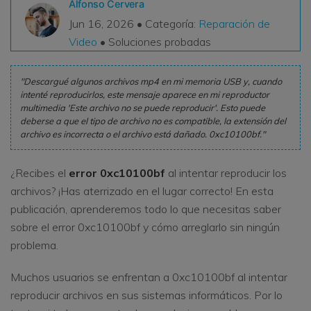
Alfonso Cervera
VER TODAS LAS FUNCIONES
Jun 16, 2026 • Categoría:
Reparación de
Video
• Soluciones probadas
search
Recoverit Gratis
Recupera datos perdidos/eliminados gratis
"Descargué algunos archivos mp4 en mi memoria USB y, cuando
intenté reproducirlos, este mensaje aparece en mi reproductor
Pruébalo Gratis
multimedia 'Este archivo no se puede reproducir'. Esto puede
deberse a que el tipo de archivo no es compatible, la extensión del
archivo es incorrecta o el archivo está dañado. 0xc10100bf."
¿Recibes el
error 0xc10100bf
al intentar reproducir los
Otros Productos
archivos? ¡Has aterrizado en el lugar correcto! En esta
Repairit - Reparar Datos
publicación, aprenderemos todo lo que necesitas saber
UBackit - Respaldar Datos
sobre el error 0xc10100bf y cómo arreglarlo sin ningún
problema.
Muchos usuarios se enfrentan a 0xc10100bf al intentar
reproducir archivos en sus sistemas informáticos. Por lo