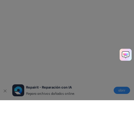
Repairit - Reparación con IA
abrir
Repara archivos dañados online.
Productos
Wondershare