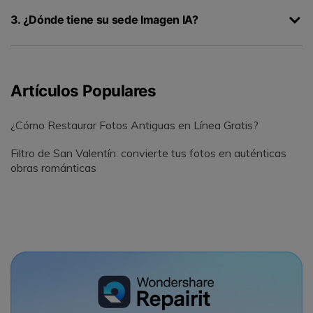
󠀰3. ¿Dónde tiene su sede Imagen IA?󠀲󠀡󠀠󠀦󠀣󠀩󠀣󠀧󠀡󠀳
Artículos Populares
¿Cómo Restaurar Fotos Antiguas en Línea Gratis?
Filtro de San Valentín: convierte tus fotos en auténticas
obras románticas