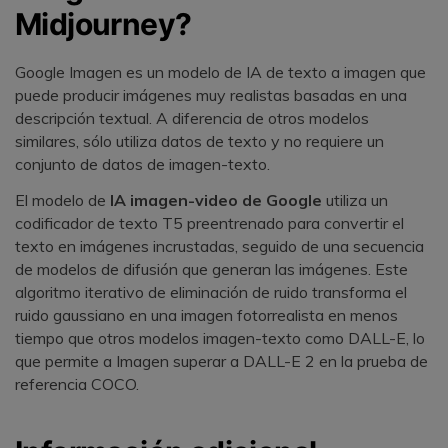
Midjourney?󠀲󠀡󠀠󠀦󠀣󠀩󠀢󠀦󠀨󠀳
󠀰Google Imagen es un modelo de IA de texto a imagen que
puede producir imágenes muy realistas basadas en una
descripción textual.󠀲󠀡󠀠󠀦󠀣󠀩󠀣󠀤󠀩󠀳󠀰 A diferencia de otros modelos
similares, sólo utiliza datos de texto y no requiere un
conjunto de datos de imagen-texto.󠀲󠀡󠀠󠀦󠀣󠀩󠀣󠀥󠀠󠀳
󠀰El modelo de
IA imagen-video de Google
utiliza un
codificador de texto T5 preentrenado para convertir el
texto en imágenes incrustadas, seguido de una secuencia
de modelos de difusión que generan las imágenes.󠀲󠀡󠀠󠀦󠀣󠀩󠀣󠀥󠀡󠀳󠀰 Este
algoritmo iterativo de eliminación de ruido transforma el
ruido gaussiano en una imagen fotorrealista en menos
tiempo que otros modelos imagen-texto como DALL-E, lo
que permite a Imagen superar a DALL-E 2 en la prueba de
referencia COCO.󠀲󠀡󠀠󠀦󠀣󠀩󠀣󠀥󠀢󠀳