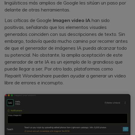
lingüísticos más amplios de Google les sitúan un paso por
delante de otras herramientas.󠀲󠀡󠀠󠀦󠀣󠀩󠀢󠀨󠀠󠀳
󠀰Las críticas de Google
Imagen video IA
han sido
positivas, señalando que los elementos visuales
generados coinciden con sus descripciones de texto.󠀲󠀡󠀠󠀦󠀣󠀩󠀢󠀨󠀡󠀳󠀰 Sin
embargo, todavía queda mucho camino por recorrer antes
de que el generador de imágenes IA pueda alcanzar todo
su potencial.󠀲󠀡󠀠󠀦󠀣󠀩󠀢󠀨󠀢󠀳󠀰 No obstante, la amplia aceptación de este
generador de arte IA es un ejemplo de lo grandioso que
puede llegar a ser.󠀲󠀡󠀠󠀦󠀣󠀩󠀢󠀨󠀣󠀳󠀰 Por otro lado, plataformas como
Repairit Wondershare pueden ayudar a generar un video
libre de errores e incorrupto.󠀲󠀡󠀠󠀦󠀣󠀩󠀢󠀨󠀤󠀳