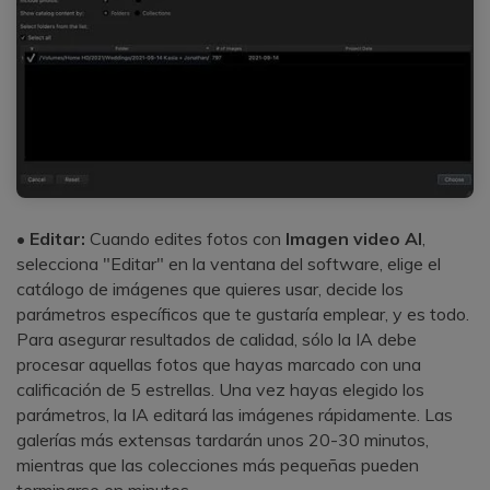
•
Editar:
Cuando edites fotos con
Imagen video AI
,
selecciona "Editar" en la ventana del software, elige el
catálogo de imágenes que quieres usar, decide los
parámetros específicos que te gustaría emplear, y es todo.
Para asegurar resultados de calidad, sólo la IA debe
procesar aquellas fotos que hayas marcado con una
calificación de 5 estrellas.󠀲󠀡󠀠󠀦󠀣󠀩󠀣󠀢󠀨󠀳󠀰 Una vez hayas elegido los
parámetros, la IA editará las imágenes rápidamente.󠀲󠀡󠀠󠀦󠀣󠀩󠀣󠀢󠀩󠀳󠀰 Las
galerías más extensas tardarán unos 20-30 minutos,
mientras que las colecciones más pequeñas pueden
terminarse en minutos.󠀲󠀡󠀠󠀦󠀣󠀩󠀣󠀣󠀠󠀳