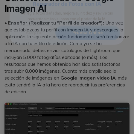
Imagen AI
Reparador de Fotos con IA
•
Enseñar (Realizar tu "Perfil de creador"):
Una vez
Arregla fotos dañadas, mejora su nitidez y revive tus
que establezcas tu perfil con Imagen IA y descargues la
recuerdos más valiosos con el poder de la IA.
aplicación, la siguiente acción fundamental será familiarizar
a la IA con tu estilo de edición.󠀲󠀡󠀠󠀦󠀣󠀩󠀣󠀢󠀢󠀳󠀰 Como ya se ha
Aceptar
Prueba Online
mencionado, debes enviar catálogos de Lightroom que
incluyan 5.000 fotografías editadas (o más).󠀲󠀡󠀠󠀦󠀣󠀩󠀣󠀢󠀣󠀳󠀰 Los
resultados que hemos obtenido han sido satisfactorios
tras subir 8.000 imágenes.󠀲󠀡󠀠󠀦󠀣󠀩󠀣󠀢󠀤󠀳󠀰 Cuanto más amplia sea la
selección de imágenes en
Google imagen video IA
, más
éxito tendrá la IA a la hora de reproducir tus preferencias
de edición.󠀲󠀡󠀠󠀦󠀩󠀣󠀢󠀥󠀳