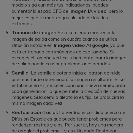
modelo siga aún más tus indicaciones, puedes
aumentar la escala CFG de
Imagen IA video
, pero lo
mejor es que te mantengas alejado de los dos
extremos.
Tamaño de imagen
Se recomienda mantener la
imagen de salida como un cuadro cuando se utilice
Difusión Estable en
Imagen video AI google
, ya que
está entrenado con imágenes de ese tamaño. Si
escoges el tamaño vertical u horizontal para la imagen
de salida podría causar problemas inesperados.
Semilla:
La semilla aleatoria inicia el patrón de ruido,
que más tarde determinará la imagen resultante.󠀲󠀡󠀠󠀦󠀣󠀩󠀣󠀠󠀤󠀳󠀰 Si se
establece en -1, se selecciona una nueva semilla para
cada generación, lo que permite la creación de nuevas
imágenes.󠀲󠀡󠀠󠀦󠀣󠀩󠀣󠀠󠀥󠀳󠀰 Si la semilla aleatoria es fija, se producira la
misma imagen cada vez.
Restauración facial:
La verdad escondida acerca de
Difusión Estable es que puede tener problemas para
renderizar rostros y ojos. Por suerte, hay una manera
de arreglar el problema - y es utilizando Restaurar