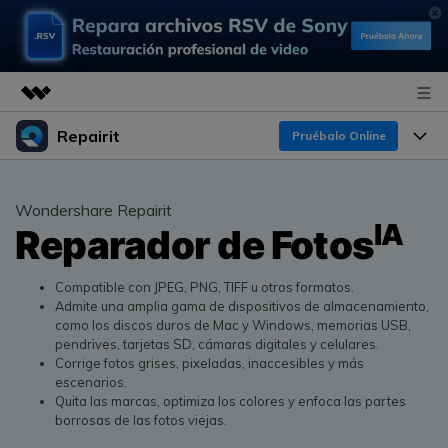
Repairit
Productos destacados
Pruébalo Online
Creatividad digital con AIGC
Productos
Empresas
Utilidades
Wondershare Repairit
IA
Resumen
Reparador de Fotos
Funciones
Quiénes somos
Soluciones
Repairit
IA
Para PC
Sala de prensa
¿Por qué Repairit?
Compatible con JPEG, PNG, TIFF u otros formatos.
Repara y mejora archivos con IA
Admite una amplia gama de dispositivos de almacenamiento,
multiplataforma
En Línea
como los discos duros de Mac y Windows, memorias USB,
Experto en Reparación de Datos
Tienda
Recursos
pendrives, tarjetas SD, cámaras digitales y celulares.
Corrige fotos grises, pixeladas, inaccesibles y más
Pruébalo Gratis
Perspectiva Tecnológica
escenarios.
Soluciones de Video
Soporte
Precios
Quita las marcas, optimiza los colores y enfoca las partes
Guías y Soporte
borrosas de las fotos viejas.
Soluciones de Archivos