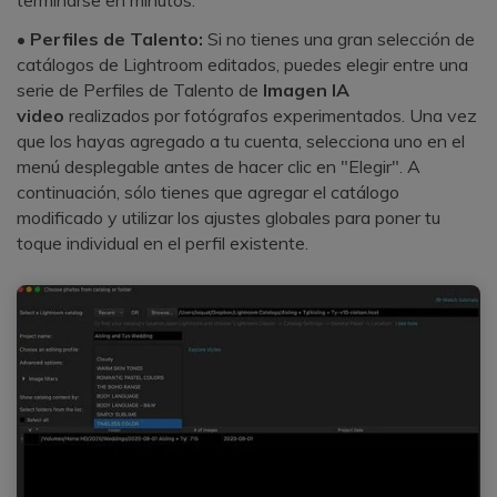
•
Perfiles de Talento:
Si no tienes una gran selección de
catálogos de Lightroom editados, puedes elegir entre una
serie de Perfiles de Talento de
Imagen IA
video
realizados por fotógrafos experimentados.󠀲󠀡󠀠󠀦󠀣󠀩󠀣󠀣󠀡󠀳󠀰 Una vez
que los hayas agregado a tu cuenta, selecciona uno en el
menú desplegable antes de hacer clic en "Elegir".󠀲󠀡󠀠󠀦󠀣󠀩󠀣󠀣󠀢󠀳󠀰 A
continuación, sólo tienes que agregar el catálogo
modificado y utilizar los ajustes globales para poner tu
toque individual en el perfil existente.󠀲󠀡󠀠󠀦󠀣󠀩󠀣󠀣󠀣󠀳