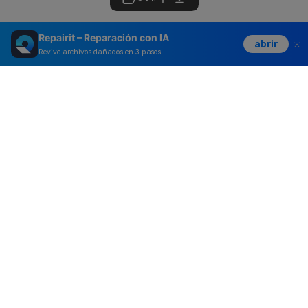
Repairit – Reparación con IA
abrir
Revive archivos dañados en 3 pasos
Productos
Wondershare
Explorar IA
Centro de soporte