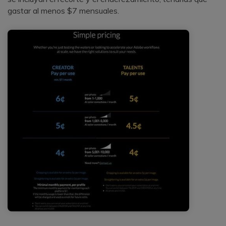
gastar al menos $7 mensuales.󠀲󠀡󠀠󠀦󠀣󠀩󠀣󠀤󠀡󠀳