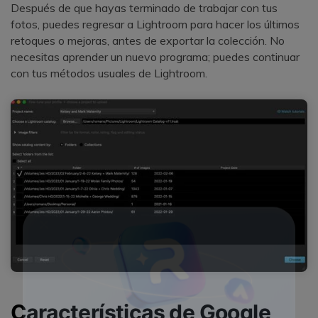
Después de que hayas terminado de trabajar con tus
fotos, puedes regresar a Lightroom para hacer los últimos
retoques o mejoras, antes de exportar la colección. No
necesitas aprender un nuevo programa; puedes continuar
con tus métodos usuales de Lightroom.
Características de Google