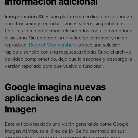
Información adicional
󠀰Imagen video AI
es una plataforma en línea de confianza
para transmitir y reproducir varios videos sin problemas
técnicos como problemas relacionados con el navegador o
el sistema.󠀲󠀡󠀠󠀦󠀣󠀩󠀣󠀥󠀤󠀳󠀰 Sin embargo, si un video se corrompe y no se
reproduce,
Repairit Wondershare
ofrece una solución
rápida y sencilla con una respuesta rápida.󠀲󠀡󠀠󠀦 󠀣󠀩󠀣󠀥󠀥󠀳Sube el archivo
de video comprometido, deja que lo escanee y descarga la
versión reparada para que vuelva a funcionar.󠀲󠀡󠀠󠀦󠀣󠀩󠀣󠀥󠀦󠀳
Google imagina nuevas
aplicaciones de IA con
Imagen󠀲󠀡󠀠󠀦󠀣󠀩󠀢󠀧󠀠󠀳
󠀰Este artículo ha dado una visión general de cómo Google
Imagen AI impulsa el área de IA.󠀲󠀡󠀠󠀦󠀣󠀩󠀣󠀥󠀨󠀳󠀰 Se ha centrado en sus