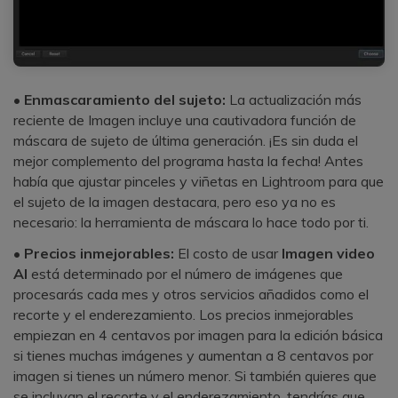
•
Enmascaramiento del sujeto:
La actualización más
reciente de Imagen incluye una cautivadora función de
máscara de sujeto de última generación. ¡Es sin duda el
mejor complemento del programa hasta la fecha!󠀲󠀡󠀠󠀦󠀣󠀩󠀣󠀣󠀦󠀳󠀰 Antes
había que ajustar pinceles y viñetas en Lightroom para que
el sujeto de la imagen destacara, pero eso ya no es
necesario: la herramienta de máscara lo hace todo por ti.󠀲󠀡󠀠󠀦󠀣󠀩󠀣󠀣󠀧󠀳
•
Precios inmejorables:
El costo de usar
Imagen video
AI
está determinado por el número de imágenes que
procesarás cada mes y otros servicios añadidos como el
recorte y el enderezamiento.󠀲󠀡󠀠󠀦󠀣󠀩󠀣󠀣󠀨󠀳󠀰 Los precios inmejorables
empiezan en 4 centavos por imagen para la edición básica
si tienes muchas imágenes y aumentan a 8 centavos por
imagen si tienes un número menor.󠀲󠀡󠀠󠀦󠀣󠀩󠀣󠀣󠀩󠀳󠀰 Si también quieres que
se incluyan el recorte y el enderezamiento, tendrías que