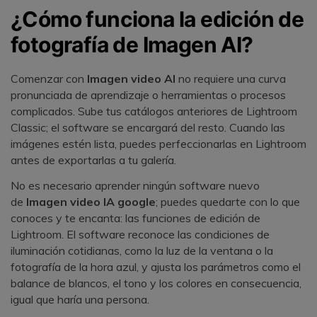
¿Cómo funciona la edición de
fotografía de Imagen AI?
Comenzar con
Imagen video AI
no requiere una curva
pronunciada de aprendizaje o herramientas o procesos
complicados. Sube tus catálogos anteriores de Lightroom
Classic; el software se encargará del resto.󠀲󠀡󠀠󠀦󠀣󠀩󠀣󠀡󠀤󠀳󠀰 Cuando las
imágenes estén lista, puedes perfeccionarlas en Lightroom
antes de exportarlas a tu galería.
No es necesario aprender ningún software nuevo
de
Imagen video IA google
; puedes quedarte con lo que
conoces y te encanta: las funciones de edición de
Lightroom.󠀲󠀡󠀠󠀦󠀣󠀩󠀣󠀡󠀦󠀳󠀰 El software reconoce las condiciones de
iluminación cotidianas, como la luz de la ventana o la
fotografía de la hora azul, y ajusta los parámetros como el
balance de blancos, el tono y los colores en consecuencia,
igual que haría una persona.󠀲󠀡󠀠󠀦󠀣󠀩󠀣󠀡󠀧󠀳