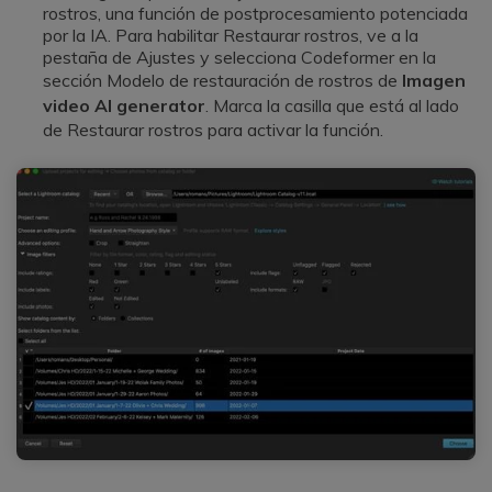
rostros, una función de postprocesamiento potenciada
por la IA.󠀲󠀡󠀠󠀦󠀣󠀩󠀣󠀠󠀨󠀳󠀰 Para habilitar Restaurar rostros, ve a la
pestaña de Ajustes y selecciona Codeformer en la
sección Modelo de restauración de rostros de
Imagen
video AI generator
. Marca la casilla que está al lado
de Restaurar rostros para activar la función.