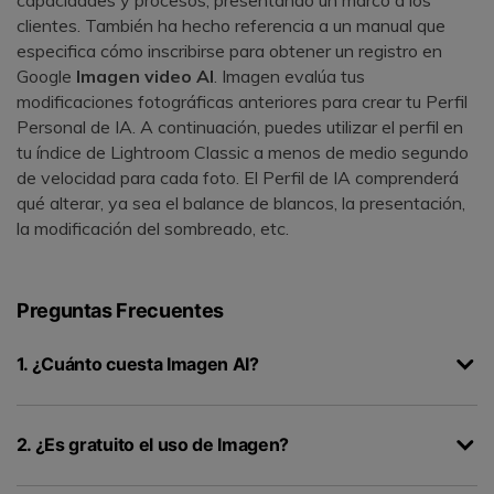
capacidades y procesos, presentando un marco a los
clientes.󠀲󠀡󠀠󠀦󠀣󠀩󠀣󠀥󠀩󠀳󠀰 También ha hecho referencia a un manual que
especifica cómo inscribirse para obtener un registro en
Google
Imagen video AI
. Imagen evalúa tus
modificaciones fotográficas anteriores para crear tu Perfil
Personal de IA.󠀲󠀡󠀠󠀦󠀣󠀩󠀣󠀦󠀡󠀳󠀰 A continuación, puedes utilizar el perfil en
tu índice de Lightroom Classic a menos de medio segundo
de velocidad para cada foto.󠀲󠀡󠀠󠀦󠀣󠀩󠀣󠀦󠀢󠀳󠀰 El Perfil de IA comprenderá
qué alterar, ya sea el balance de blancos, la presentación,
la modificación del sombreado, etc.󠀲󠀡󠀠󠀦󠀣󠀩󠀣󠀦󠀣󠀳
Preguntas Frecuentes
󠀰1. ¿Cuánto cuesta Imagen AI?󠀲󠀡󠀠󠀦󠀣󠀩󠀣󠀦󠀥󠀳
󠀰2. ¿Es gratuito el uso de Imagen?