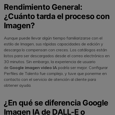
Rendimiento General:
¿Cuánto tarda el proceso con
Imagen?
󠀰Aunque puede llevar algún tiempo familiarizarse con el
estilo de Imagen, sus rápidas capacidades de edición y
descarga lo compensan con creces.󠀲󠀡󠀠󠀦󠀣󠀩󠀣󠀤󠀤󠀳󠀰 Los catálogos están
listos para ser descargados desde el correo electrónico en
30 minutos.󠀲󠀡󠀠󠀦󠀣󠀩󠀣󠀤󠀥󠀳󠀰 Sin embargo, la experiencia de usuario
de
Google imagen video IA
podría ser mejor.󠀲󠀡󠀠󠀦󠀣󠀩󠀣󠀤󠀦󠀳󠀰 Configurar
Perfiles de Talento fue complejo, y tuve que ponerme en
contacto con el servicio de atención al cliente para
obtener ayuda.󠀲󠀡󠀠󠀦󠀣󠀩󠀣󠀤󠀧󠀳
󠀰¿En qué se diferencia Google
Imagen IA de DALL-E o