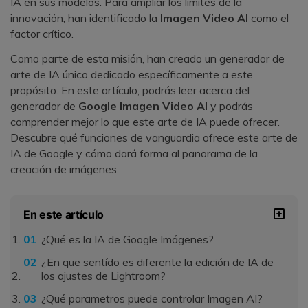
IA en sus modelos. Para ampliar los límites de la
innovación, han identificado la
Imagen Video AI
como el
factor crítico.󠀲󠀡󠀠󠀦󠀣󠀩󠀢󠀥󠀧󠀳
Como parte de esta misión, han creado un generador de
arte de IA único dedicado específicamente a este
propósito.󠀲󠀡󠀠󠀦󠀣󠀩󠀢󠀥󠀨󠀳󠀰 En este artículo, podrás leer acerca del
generador de
Google Imagen Video AI
y podrás
comprender mejor lo que este arte de IA puede ofrecer.󠀲󠀡󠀠󠀦󠀣󠀩󠀢󠀥󠀩󠀳󠀰
Descubre qué funciones de vanguardia ofrece este arte de
IA de Google y cómo dará forma al panorama de la
creación de imágenes.󠀲󠀡󠀠󠀦󠀣󠀩󠀢󠀦󠀠󠀳
En este artículo
¿Qué es la IA de Google Imágenes?
¿En que sentído es diferente la edición de IA de
los ajustes de Lightroom?
¿Qué parametros puede controlar Imagen AI?