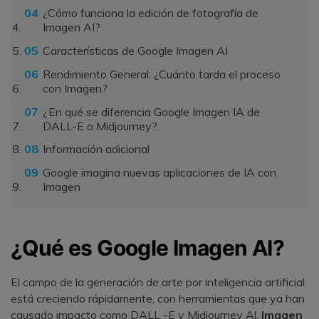
¿Cómo funciona la edición de fotografía de
Imagen AI?
Características de Google Imagen AI
Rendimiento General: ¿Cuánto tarda el proceso
con Imagen?
󠀰¿En qué se diferencia Google Imagen IA de
DALL-E o Midjourney?󠀲󠀡󠀠󠀦󠀣󠀩󠀢󠀦󠀨󠀳
Información adicional
Google imagina nuevas aplicaciones de IA con
Imagen󠀲󠀡󠀠󠀦󠀣󠀩󠀢󠀧󠀠󠀳
¿Qué es Google Imagen AI?
El campo de la generación de arte por inteligencia artificial
está creciendo rápidamente, con herramientas que ya han
causado impacto como DALL -E y Midjourney Al.
Imagen