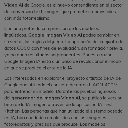
Video AI
de Google, es el nuevo contendiente en el sector
de conversión text-imagen, que promete crear visuales
con más fotorrealismo.
Con una profunda comprensión de los modelos
lingüísticos,
Google Imagen Video AI
podría cambiar en
su sector, las reglas del juego. La aplicación del conjunto de
datos COCO con fines de evaluación, sin formación previa,
ya ha dado resultados sorprendentes.󠀲󠀡󠀠󠀦󠀣󠀩󠀢󠀧󠀥󠀳󠀰 Por esta razón,
Google Imagen IA está a un paso de revolucionar el modo
en que se produce el arte de la IA.󠀲󠀡󠀠󠀦󠀣󠀩󠀢󠀧󠀦󠀳
Los interesados en explorar el proyecto artístico de IA de
Google han utilizado el conjunto de datos LIAON-400M
para entrenar su modelo.󠀲󠀡󠀠󠀦󠀣󠀩󠀢󠀧󠀧󠀳󠀰 Durante las pruebas rigurosas
del
generador de Imagen Video AI
, se publicó la versión
beta de la IA Imagen a través de la aplicación IA Test
Kitchen.󠀲󠀡󠀠󠀦󠀣󠀩󠀢󠀧󠀨󠀳󠀰 Las personas que han utilizado el sistema basado
en IA, han quedado complacidos con las imagenes
fotorealistas y precisas que produce. Los modelos