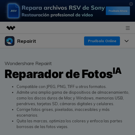
Repairit
Productos destacados
Pruébalo Online
Creatividad digital con AIGC
Productos
Empresas
Utilidades
Wondershare Repairit
IA
Resumen
Reparador de Fotos
Funciones
Quiénes somos
Soluciones
Repairit
IA
Para PC
Sala de prensa
¿Por qué Repairit?
Compatible con JPEG, PNG, TIFF u otros formatos.
Repara y mejora archivos con IA
Admite una amplia gama de dispositivos de almacenamiento,
multiplataforma
En Línea
como los discos duros de Mac y Windows, memorias USB,
Experto en Reparación de Datos
Tienda
Recursos
pendrives, tarjetas SD, cámaras digitales y celulares.
Corrige fotos grises, pixeladas, inaccesibles y más
Pruébalo Gratis
Perspectiva Tecnológica
escenarios.
Soluciones de Video
Soporte
Precios
Quita las marcas, optimiza los colores y enfoca las partes
Guías y Soporte
borrosas de las fotos viejas.
Soluciones de Archivos