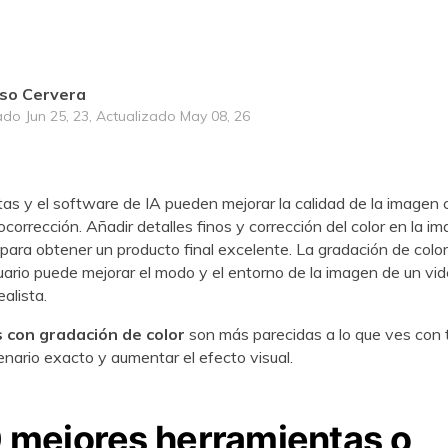
so Cervera
ado Jun 25, 23, Actualizado May 08, 26
as y el software de IA pueden mejorar la calidad de la imagen 
rección.󠀲󠀡󠀠󠀡󠀨󠀦󠀨󠀧󠀣󠀳󠀰 Añadir detalles finos y corrección del color en l
a obtener un producto final excelente. 󠀲󠀡󠀠󠀡󠀨󠀦󠀨󠀧󠀤La gradación de c
suario puede mejorar el modo y el entorno de la imagen de un vi
󠀨󠀦󠀨󠀧󠀥󠀳
 con gradación de color
son más parecidas a lo que ves con 
 exacto y aumentar el efecto visual.󠀲󠀡󠀠󠀡󠀨󠀦󠀨󠀧󠀧󠀳
10 mejores herramientas o