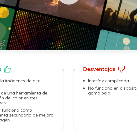
s
Desventajas
olla imágenes de alta
Interfaz complicada
󠀰No funciona en disposit
 de una herramienta de
gama baja.󠀲󠀡󠀠󠀡󠀨󠀦󠀩󠀡󠀡󠀳
ón del color en tres
󠀩󠀠󠀧󠀳
én funciona como
enta secundaria de mejora
󠀨󠀦󠀩󠀠󠀨󠀳