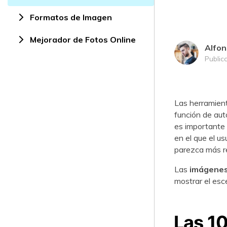
Formatos de Imagen
Mejorador de Fotos Online
Alfon
Public
Las herramient
función de autocor
es importante par
en el que el u
parezca más realista.󠀲󠀡󠀠
󠀰Las
imágenes
mostrar el escenario
󠀰Las 