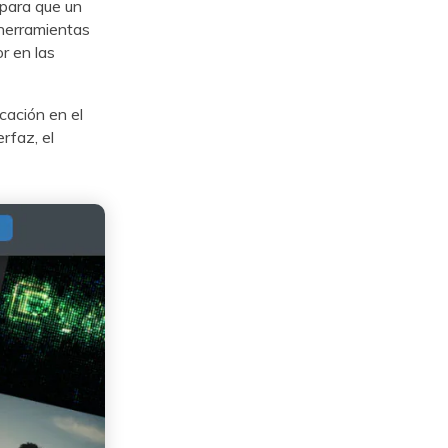
 para que un
 de herramientas
lor en las
cación en el
terfaz, el