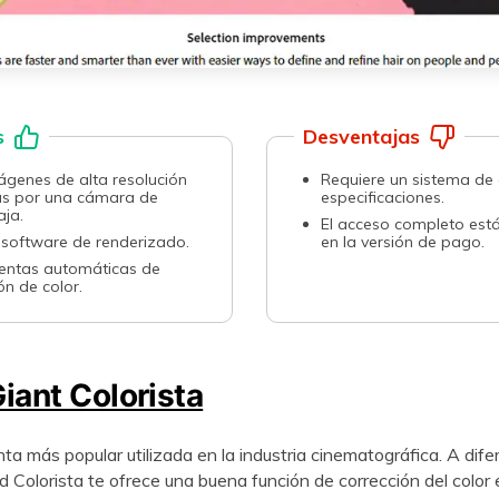
s
Desventajas
mágenes de alta resolución
Requiere un sistema de 
s por una cámara de
especificaciones.󠀲󠀡󠀠󠀡󠀨󠀦󠀨󠀩󠀤󠀳
󠀨󠀩󠀠󠀳
󠀰El acceso completo est
tware de renderizado.󠀲󠀡󠀠󠀡󠀨󠀦󠀨󠀩󠀡󠀳
en la versión de pago.󠀲󠀡󠀠󠀡󠀨󠀦󠀨󠀩󠀥󠀳
ientas automáticas de
or.󠀲󠀡󠀠󠀡󠀨󠀦󠀨󠀩󠀢󠀳
iant Colorista
más popular utilizada en la industria cinematográfica.󠀲󠀡󠀠󠀡󠀨󠀦󠀨󠀩󠀧󠀳󠀰 A 
 Colorista te ofrece una buena función de corrección del color 