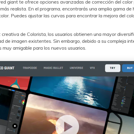
 red giant te ofrece opciones avanzadas de corrección del color
 realista.󠀲󠀡󠀠󠀡󠀨󠀦󠀨󠀩󠀩󠀳󠀰 En el programa, encontrarás una amplia gama
r.󠀲󠀡󠀠󠀡󠀨󠀦󠀩󠀠󠀠󠀳󠀰 Puedes ajustar las curvas para encontrar la mejora del co
 creativa de Colorista, los usuarios obtienen una mayor diversifi
 de imagen existentes.󠀲󠀡󠀠󠀡󠀨󠀦󠀩󠀠󠀢󠀳󠀰 Sin embargo, debido a su compleja in
amigable para los nuevos usuarios.󠀲󠀡󠀠󠀡󠀨󠀦󠀩󠀠󠀣󠀳