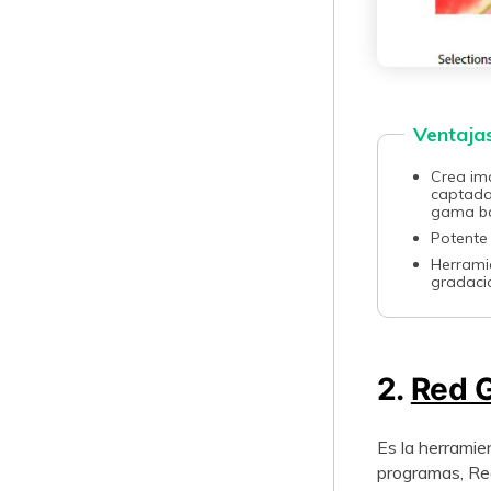
Ventaja
󠀰Crea i
captada
gama baja.󠀲󠀡󠀠󠀡󠀨
󠀰Potente sof
󠀰Herram
gradación de col
2.
Red G
Es la herramienta 
programas, Red