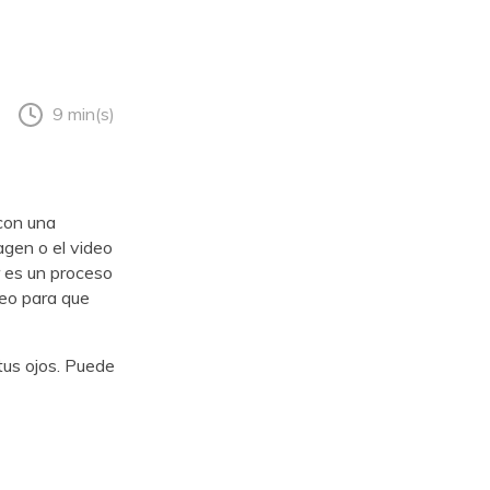
9 min(s)
con una
a imagen o el video
olor es un proceso
deo para que
tus ojos. Puede