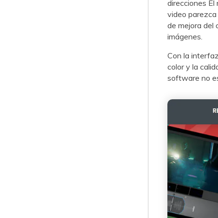
direcciones El
video parezca más
de mejora del colo
imágenes.󠀲󠀡󠀠󠀡󠀨󠀦󠀩󠀠󠀡󠀳
Con la interfaz
color y la calidad
software no es muy 