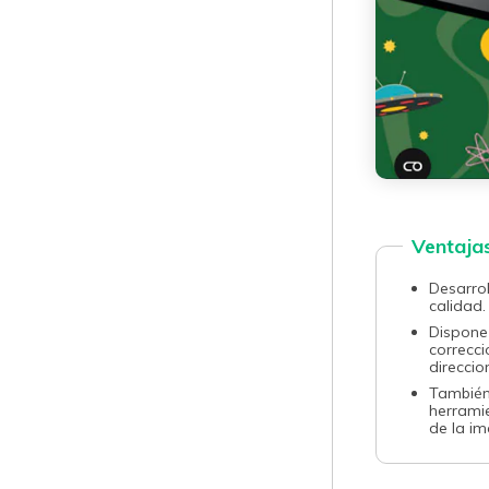
Ventaja
󠀰Desarr
calidad.󠀲󠀡󠀠󠀡󠀨󠀦󠀩󠀠󠀦󠀳
Dispone
correcci
direcciones.󠀲󠀡󠀠󠀡󠀨
󠀰Tambi
herrami
de la imagen.󠀲󠀡󠀠