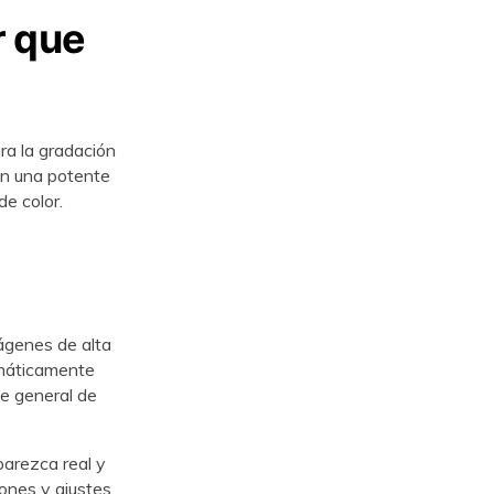
r que
ra la gradación
s con una potente
󠀦󠀨󠀨󠀠󠀳
ágenes de alta
automáticamente
raste general de
parezca real y
uaciones y ajustes