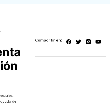
?
Compartir en:
enta
ión
eciales.
 ayuda de