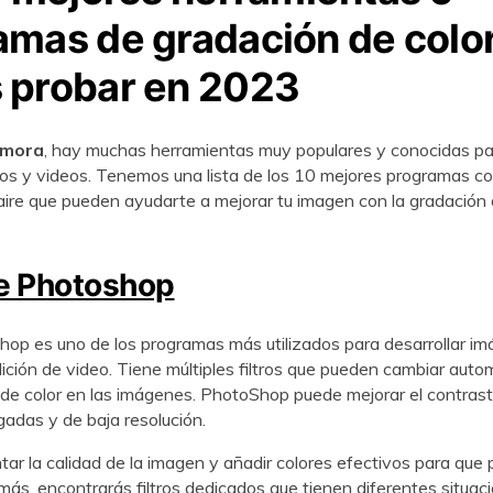
amas de gradación de colo
r en 2023󠀲󠀡󠀠󠀡󠀨󠀦󠀨󠀧󠀨󠀳
lmora
, hay muchas herramientas muy populares y conocidas pa
 y videos.󠀲󠀡󠀠󠀡󠀨󠀦󠀨󠀧󠀩󠀳󠀰 Tenemos una lista de los 10 mejores programa
 que pueden ayudarte a mejorar tu imagen con la gradación de color.󠀲󠀡󠀠󠀡󠀨
e Photoshop
p es uno de los programas más utilizados para desarrollar im
ón de video.󠀲󠀡󠀠󠀡󠀨󠀦󠀨󠀨󠀢󠀳󠀰 Tiene múltiples filtros que pueden cambiar 
 color en las imágenes.󠀲󠀡󠀠󠀡󠀨󠀦󠀨󠀨󠀣󠀳󠀰 PhotoShop puede mejorar el cont
e baja resolución.󠀲󠀡󠀠󠀡󠀨󠀦󠀨󠀨󠀤󠀳
tar la calidad de la imagen y añadir colores efectivos para que 
󠀨󠀦󠀨󠀨󠀥󠀳󠀰 Además, encontrarás filtros dedicados que tienen diferentes sit