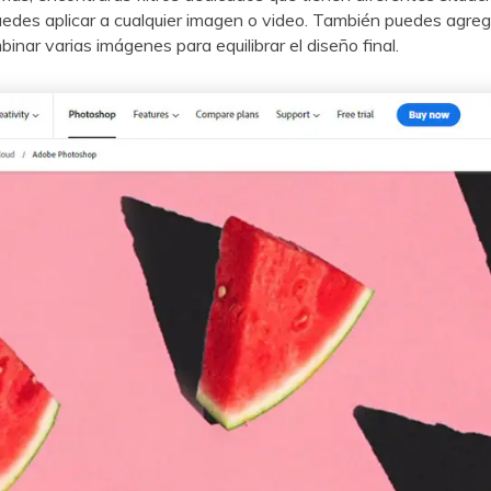
s aplicar a cualquier imagen o video.󠀲󠀡󠀠󠀡󠀨󠀦󠀨󠀨󠀦󠀳󠀰 También puedes 
r varias imágenes para equilibrar el diseño final.󠀲󠀡󠀠󠀡󠀨󠀦󠀨󠀨󠀧󠀳