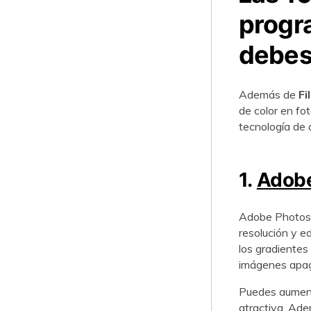
progr
debes proba
󠀰Además de
Fi
de color en fotos
tecnología de aire
1.
Adob
Adobe Photosho
resolución y edici
los gradientes de
imágenes apagadas y d
󠀰Puedes aumen
atractiva.󠀲󠀡󠀠󠀡