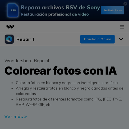
Repairit
Productos destacados
Pruébalo Online
Creatividad digital con AIGC
Productos
Empresas
Utilidades
Wondershare Repairit
Resumen
Colorear fotos con IA
Funciones
Quiénes somos
Soluciones
Repairit
IA
Para PC
Sala de prensa
¿Por qué Repairit?
Colorea fotos en blanco y negro con ineteligencia artificial.
Repara y mejora archivos con IA
Arregla y restaura fotos en blanco y negro dañadas antes de
multiplataforma
En Línea
colorearlas.
Experto en Reparación de Datos
Tienda
Recursos
Restaura fotos de diferentes formatos como JPG, JPEG, PNG,
BMP, WEBP, GIF, etc.
Pruébalo Gratis
Perspectiva Tecnológica
Soluciones de Video
Soporte
Precios
Ver más >
Guías y Soporte
Soluciones de Archivos