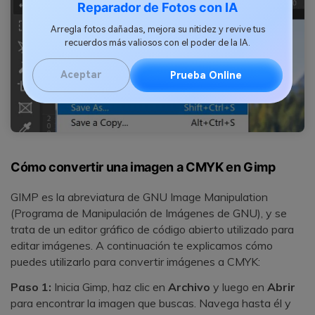
Reparador de Fotos con IA
Arregla fotos dañadas, mejora su nitidez y revive tus
recuerdos más valiosos con el poder de la IA.
Aceptar
Prueba Online
Cómo convertir una imagen a CMYK en Gimp
GIMP es la abreviatura de GNU Image Manipulation
(Programa de Manipulación de Imágenes de GNU), y se
trata de un editor gráfico de código abierto utilizado para
editar imágenes. A continuación te explicamos cómo
puedes utilizarlo para convertir imágenes a CMYK:
Paso 1:
Inicia Gimp, haz clic en
Archivo
y luego en
Abrir
para encontrar la imagen que buscas. Navega hasta él y