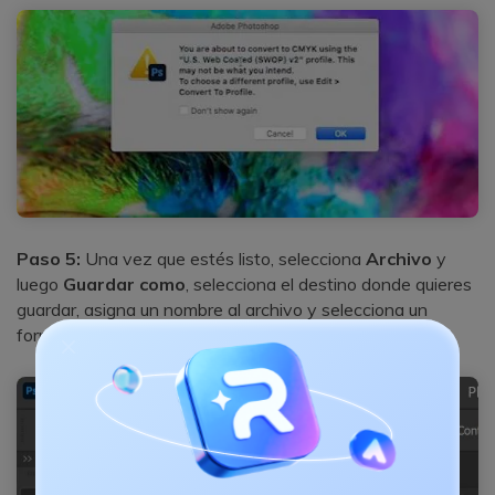
Paso 5:
Una vez que estés listo, selecciona
Archivo
y
luego
Guardar como
, selecciona el destino donde quieres
guardar, asigna un nombre al archivo y selecciona un
formato que admita imágenes CMYK (
PSD o TIFF
).