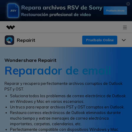
Repairit
Productos destacados
Pruébalo Online
Creatividad digital con AIGC
Productos
Empresas
Wondershare Repairit
Utilidades
Reparador de email
Resumen
Funciones
Quiénes somos
Soluciones
Repairit
IA
Para PC
Reparar y recupera perfectamente archivos corruptos de Outlook
Sala de prensa
¿Por qué Repairit?
Repara y mejora archivos con IA
PST y OST.
multiplataforma
En Línea
Soluciona todos los problemas de correo electrónico de Outlook
Experto en Reparación de Datos
Tienda
Recursos
en Windows y Mac en varios escenarios.
Un truco para reparar archivos PST y OST corruptos en Outlook.
Pruébalo Gratis
Perspectiva Tecnológica
Restaura correos electrónicos de Outlook eliminados durante
Soluciones de Video
Soporte
Precios
mucho tiempo y extrae mensajes de correo electrónico
Guías y Soporte
importantes, carpetas, calendarios, etc.
Soluciones de Archivos
Perfectamente compatible con dispositivos Windows y Mac.