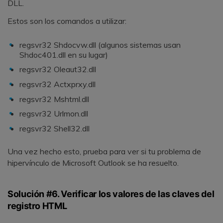
DLL.
Estos son los comandos a utilizar:
regsvr32 Shdocvw.dll (algunos sistemas usan
Shdoc401.dll en su lugar)
regsvr32 Oleaut32.dll
regsvr32 Actxprxy.dll
regsvr32 Mshtml.dll
regsvr32 Urlmon.dll
regsvr32 Shell32.dll
Una vez hecho esto, prueba para ver si tu problema de
hipervínculo de Microsoft Outlook se ha resuelto.
Solución #6. Verificar los valores de las claves del
registro HTML