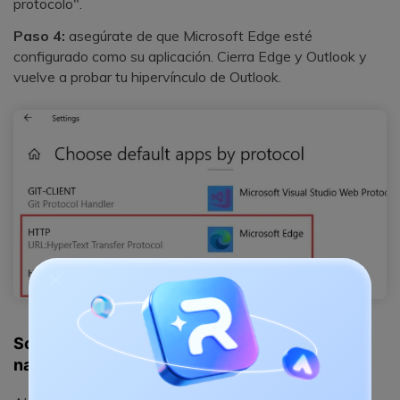
protocolo".
Paso 4:
asegúrate de que Microsoft Edge esté
configurado como su aplicación. Cierra Edge y Outlook y
vuelve a probar tu hipervínculo de Outlook.
Solución #3. Elige Microsoft Edge como tu
navegador web predeterminado