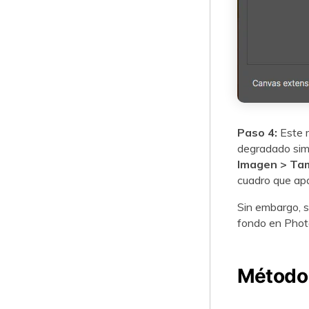
Paso 4:
Este m
degradado simp
Imagen > Tam
cuadro que ap
Sin embargo, s
fondo en Photo
Método 