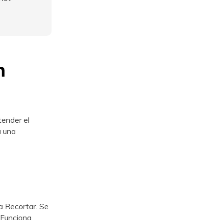
n
ender el
a una
a Recortar. Se
 Funciona