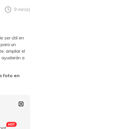
9 min(s)
 ser útil en
 para un
e, ampliar el
e ayudarán a
a foto en
hot