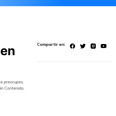
Compartir en:
 en
te preocupes,
ún Contenido,