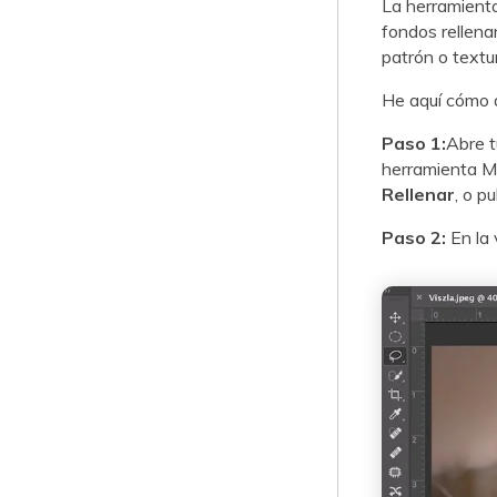
La herramient
fondos rellena
patrón o textu
He aquí cómo 
Paso 1:
Abre t
herramienta Ma
Rellenar
, o p
Paso 2:
En la 