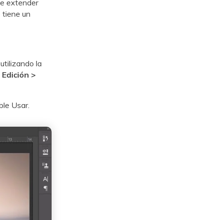
de extender
 tiene un
tilizando la
a
Edición >
ble Usar.