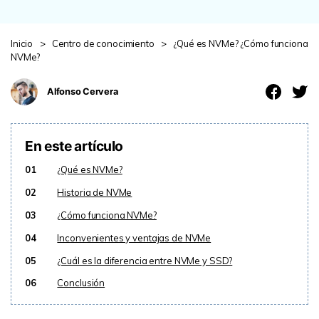
search
VER TODAS LAS FUNCIONES
Inicio
>
Centro de conocimiento
>
¿Qué es NVMe? ¿Cómo funciona
Recoverit Gratis
NVMe?
Recupera datos perdidos/eliminados gratis
Alfonso Cervera
Pruébalo Gratis
En este artículo
01
¿Qué es NVMe?
Otros Productos
02
Historia de NVMe
Repairit - Reparar Datos
03
¿Cómo funciona NVMe?
UBackit - Respaldar Datos
04
Inconvenientes y ventajas de NVMe
05
¿Cuál es la diferencia entre NVMe y SSD?
06
Conclusión