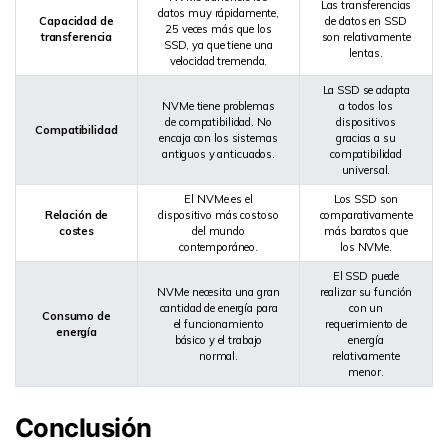
Las transferencias
datos muy rápidamente,
Capacidad de
de datos en SSD
25 veces más que los
transferencia
son relativamente
SSD, ya que tiene una
lentas.
velocidad tremenda.
La SSD se adapta
NVMe tiene problemas
a todos los
de compatibilidad. No
dispositivos
Compatibilidad
encaja con los sistemas
gracias a su
antiguos y anticuados.
compatibilidad
universal.
El NVMe es el
Los SSD son
Relación de
dispositivo más costoso
comparativamente
costes
del mundo
más baratos que
contemporáneo.
los NVMe.
El SSD puede
NVMe necesita una gran
realizar su función
cantidad de energía para
con un
Consumo de
el funcionamiento
requerimiento de
energía
básico y el trabajo
energía
normal.
relativamente
menor.
Conclusión