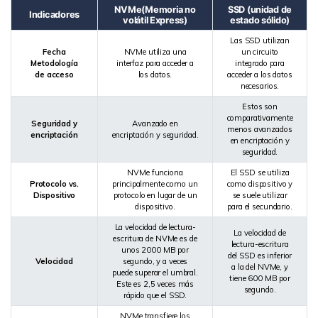
NVMe(Memoria no
SSD (unidad de
Indicadores
volátil Express)
estado sólido)
Las SSD utilizan
Fecha
NVMe utiliza una
un circuito
Metodología
interfaz para acceder a
integrado para
de acceso
los datos.
acceder a los datos
necesarios.
Estos son
comparativamente
Seguridad y
Avanzado en
menos avanzados
encriptación
encriptación y seguridad.
en encriptación y
seguridad.
NVMe funciona
El SSD se utiliza
Protocolo vs.
principalmente como un
como dispositivo y
Dispositivo
protocolo en lugar de un
se suele utilizar
dispositivo.
para el secundario.
La velocidad de lectura-
La velocidad de
escritura de NVMe es de
lectura-escritura
unos 2000 MB por
del SSD es inferior
Velocidad
segundo, y a veces
a la del NVMe, y
puede superar el umbral.
tiene 600 MB por
Este es 2,5 veces más
segundo.
rápido que el SSD.
NVMe transfiere los