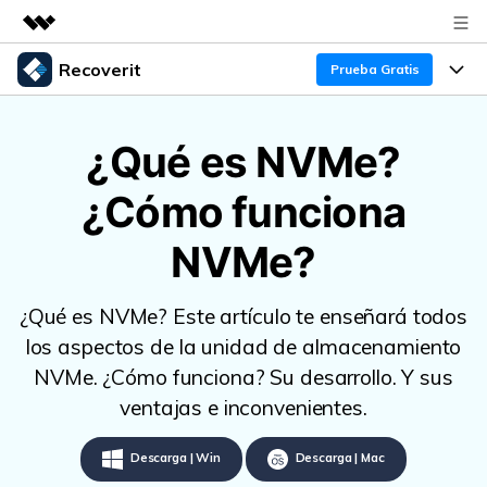
Recoverit
Productos destacados
Prueba Gratis
Creatividad digital con AIGC
Productos
Empresas
Utilidades
¿Qué es NVMe?
Resumen
Funciones
Quiénes somos
¿Cómo funciona
Soluciones
Recoverit para Windows
Recuperar de Unidades
Recursos
Sala de prensa
Líder en recuperación para Windows
NVMe?
Recuperar Medios Borrados
Pruébalo Gratis
Tienda
Por qué Recoverit
¿Qué es NVMe? Este artículo te enseñará todos
Soluciones de Recuperación Exclusivas
Nuevo
Experto en Recuperación de Datos
Soporte
Guía
los aspectos de la unidad de almacenamiento
NVMe. ¿Cómo funciona? Su desarrollo. Y sus
Recuperar Documentos
Recoverit para Mac
Historias de Clientes
ventajas e inconvenientes.
DESCARGAR
Sign In
Recupera datos ilimitados del sistema Mac
Escenarios de Pérdida de Datos
Temas Destacados
Descarga | Win
Descarga | Mac
Pruébalo Gratis