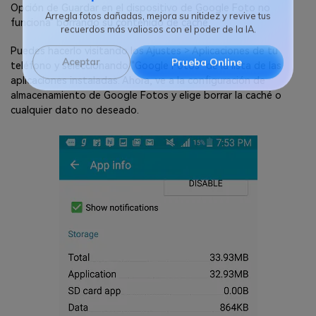
Reparador de Fotos con IA
Opción de Guardar en el dispositivo de Google Foto no
funciona" borrando su contenido de caché.
Arregla fotos dañadas, mejora su nitidez y revive tus
recuerdos más valiosos con el poder de la IA.
Puedes hacerlo visitando los Ajustes > Aplicaciones de tu
teléfono y seleccionando "Google Fotos" de la lista de las
Aceptar
Prueba Online
aplicaciones instaladas. Ahora, ve a la configuración de
almacenamiento de Google Fotos y elige borrar la caché o
cualquier dato no deseado.