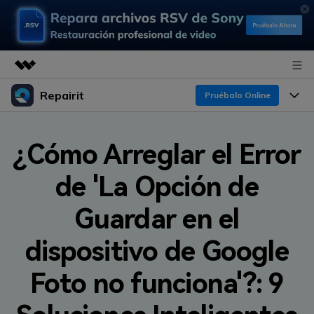
Repairit
Productos destacados
Pruébalo Online
Creatividad digital con AIGC
Productos
Empresas
Utilidades
¿Cómo Arreglar el Error
Resumen
Funciones
Quiénes somos
de 'La Opción de
Soluciones
Repairit
IA
Para PC
Sala de prensa
¿Por qué Repairit?
Guardar en el
Repara y mejora archivos con IA
multiplataforma
En Línea
Experto en Reparación de Datos
Tienda
Recursos
dispositivo de Google
Pruébalo Gratis
Perspectiva Tecnológica
Soporte
Soluciones de Video
Precios
Foto no funciona'?: 9
Guías y Soporte
Soluciones de Archivos