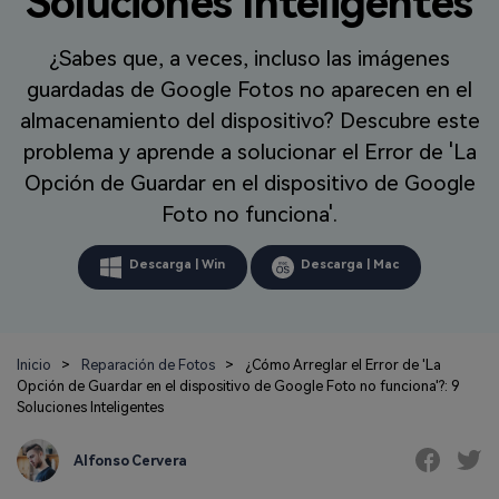
Soluciones Inteligentes
Repairit Toolkit
Abre la app
Iniciar sesión
Soluciones de Fotos
Repairit en Línea
IA
Repara profesionalmente tus videos, fotos,
¿Sabes que, a veces, incluso las imágenes
Repara y mejora archivos en línea
documentos y audios con inteligencia artificial.
Soluciones de Audio
guardadas de Google Fotos no aparecen en el
Pruébalo en Línea
almacenamiento del dispositivo? Descubre este
Descubre Más Soluciones
Repairit for Email
problema y aprende a solucionar el Error de 'La
Recupera sin complicaciones tus archivos
Opción de Guardar en el dispositivo de Google
PST/OST y correos electrónicos eliminados de
Foto no funciona'.
Outlook.
Repairit for Email
Descarga | Win
Descarga | Mac
Repara correos dañados de Outlook
Pruébalo Gratis
Inicio
>
Reparación de Fotos
>
¿Cómo Arreglar el Error de 'La
Opción de Guardar en el dispositivo de Google Foto no funciona'?: 9
Soluciones Inteligentes
Alfonso Cervera