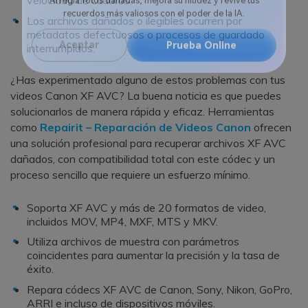
Los archivos dañados o ilegibles ocurren por
Arregla fotos dañadas, mejora su nitidez y revive tus
metadatos defectuosos o procesos de guardado
recuerdos más valiosos con el poder de la IA.
interrumpidos.
Aceptar
Prueba Online
¿Has experimentado alguno de estos problemas con tus
videos Canon XF AVC? La buena noticia es que puedes
solucionarlos de manera rápida y eficaz. Herramientas
como
Repairit – Reparación de Videos Canon
ofrecen
una solución profesional para recuperar archivos XF AVC
dañados, con compatibilidad total con este códec y un
proceso sencillo que requiere un esfuerzo mínimo.
Soporta XF AVC y más de 20 formatos de video,
incluidos MOV, MP4, MXF, MTS y MKV.
Utiliza archivos de muestra con parámetros
coincidentes para aumentar la precisión y la tasa de
éxito.
Repara códecs XF AVC de Canon, Sony, Nikon, GoPro,
ARRI e incluso de dispositivos móviles.