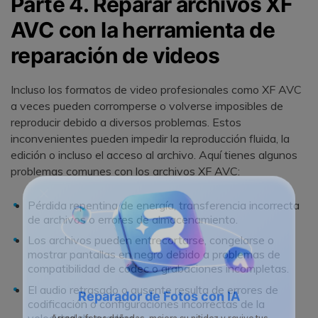
Parte 4. Reparar archivos XF
AVC con la herramienta de
reparación de videos
Incluso los formatos de video profesionales como XF AVC
a veces pueden corromperse o volverse imposibles de
reproducir debido a diversos problemas. Estos
inconvenientes pueden impedir la reproducción fluida, la
edición o incluso el acceso al archivo. Aquí tienes algunos
problemas comunes con los archivos XF AVC:
Pérdida repentina de energía, transferencia incorrecta
de archivos o errores de almacenamiento.
Los archivos pueden entrecortarse, congelarse o
mostrar pantallas en negro debido a problemas de
compatibilidad de códec o grabaciones incompletas.
El audio retrasado o ausente resulta de errores de
codificación o configuraciones incorrectas de la
Reparador de Fotos con IA
velocidad de cuadros.