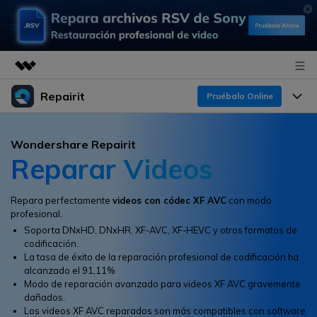
Repairit
Productos destacados
Pruébalo Online
Creatividad digital con AIGC
Productos
Empresas
Wondershare Repairit
Utilidades
Reparar Videos
Resumen
Funciones
Quiénes somos
Soluciones
Repairit
IA
Para PC
Repara perfectamente
videos con códec XF AVC
con modo
Sala de prensa
¿Por qué Repairit?
Repara y mejora archivos con IA
profesional.
multiplataforma
En Línea
Soporta DNxHD, DNxHR, XF-AVC, XF-HEVC y otros formatos de
Experto en Reparación de Datos
Tienda
Recursos
codificación.
La tasa de éxito de la reparación profesional de codificación ha
Pruébalo Gratis
Perspectiva Tecnológica
alcanzado el 91,11%
Soluciones de Video
Soporte
Precios
Modo de reparación avanzado para videos XF AVC gravemente
Guías y Soporte
dañados.
Soluciones de Archivos
Los videos XF AVC reparados son más compatibles con software