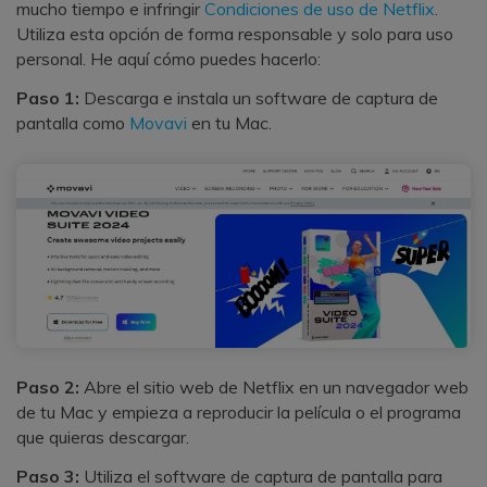
mucho tiempo e infringir
Condiciones de uso de Netflix
.
Utiliza esta opción de forma responsable y solo para uso
personal. He aquí cómo puedes hacerlo:
Paso 1:
Descarga e instala un software de captura de
pantalla como
Movavi
en tu Mac.
Paso 2:
Abre el sitio web de Netflix en un navegador web
de tu Mac y empieza a reproducir la película o el programa
Reparador de Fotos con IA
que quieras descargar.
Arregla fotos dañadas, mejora su nitidez y revive tus
recuerdos más valiosos con el poder de la IA.
Paso 3:
Utiliza el software de captura de pantalla para