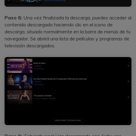
Paso 8:
Una vez finalizada la descarga, puedes acceder al
contenido descargado haciendo clic en el icono de
descarga, situado normalmente en la barra de menús de tu
navegador. Se abrirá una lista de películas y programas de
televisión descargados.