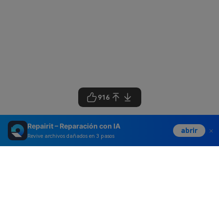
916
Repairit – Reparación con IA
abrir
Revive archivos dañados en 3 pasos
Productos