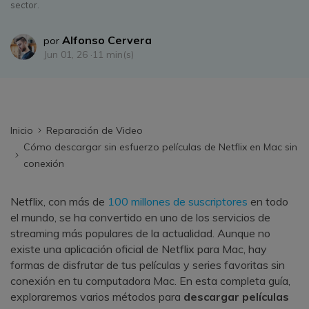
Repairit Toolkit
Abre la app
Iniciar sesión
sector.
Soluciones de Fotos
Repairit en Línea
IA
Repara profesionalmente tus videos, fotos,
Alfonso Cervera
Repara y mejora archivos en línea
Soluciones de Audio
documentos y audios con inteligencia artificial.
por
Jun 01, 26 ·
11 min(s)
Pruébalo en Línea
Descubre Más Soluciones
Repairit for Email
Recupera sin complicaciones tus archivos
PST/OST y correos electrónicos eliminados de
Inicio
Reparación de Video
Outlook.
Repairit for Email
Cómo descargar sin esfuerzo películas de Netflix en Mac sin
conexión
Repara correos dañados de Outlook
Pruébalo Gratis
Netflix, con más de
100 millones de suscriptores
en todo
el mundo, se ha convertido en uno de los servicios de
streaming más populares de la actualidad. Aunque no
existe una aplicación oficial de Netflix para Mac, hay
formas de disfrutar de tus películas y series favoritas sin
conexión en tu computadora Mac. En esta completa guía,
exploraremos varios métodos para
descargar películas