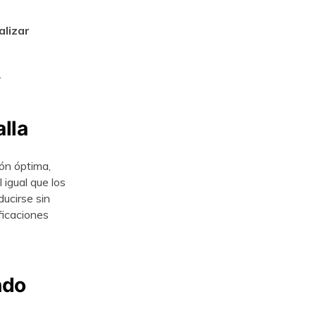
alizar
.
alla
ón óptima,
igual que los
ducirse sin
ficaciones
ndo