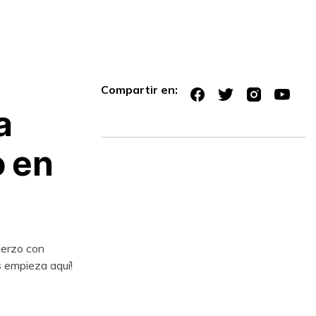
Compartir en:
a
o en
uerzo con
s empieza aquí!