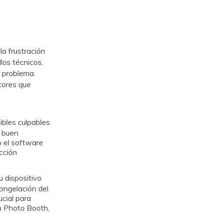
a frustración
los técnicos,
e problema.
tores que
bles culpables
l buen
 el software
cción
 dispositivo
ongelación del
cial para
en Photo Booth,