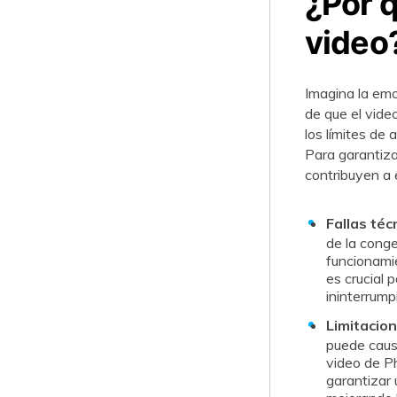
¿Por 
video
Imagina la emo
de que el vide
los límites de
Para garantiza
contribuyen a 
Fallas téc
de la conge
funcionami
es crucial 
ininterrump
Limitacio
puede causa
video de Ph
garantizar 