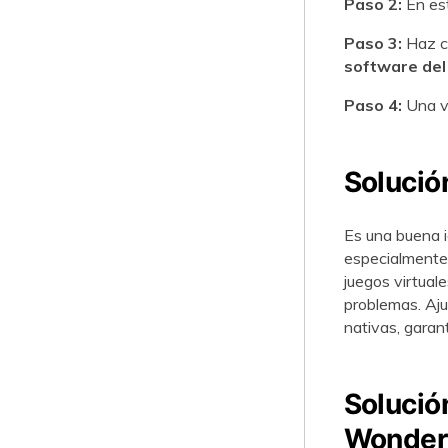
Paso 2:
En es
Paso 3:
Haz cl
software del
Paso 4:
Una ve
Solución
Es una buena i
especialmente 
juegos virtuale
problemas. Aju
nativas, garan
Solució
Wonders