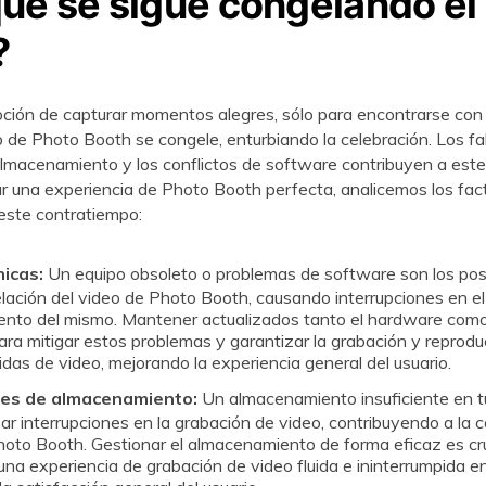
qué se sigue congelando el
?
ción de capturar momentos alegres, sólo para encontrarse con l
o de Photo Booth se congele, enturbiando la celebración. Los fal
 almacenamiento y los conflictos de software contribuyen a est
r una experiencia de Photo Booth perfecta, analicemos los fac
este contratiempo:
nicas:
Un equipo obsoleto o problemas de software son los posi
lación del video de Photo Booth, causando interrupciones en e
ento del mismo. Mantener actualizados tanto el hardware como
para mitigar estos problemas y garantizar la grabación y reprodu
idas de video, mejorando la experiencia general del usuario.
nes de almacenamiento:
Un almacenamiento insuficiente en tu
r interrupciones en la grabación de video, contribuyendo a la c
oto Booth. Gestionar el almacenamiento de forma eficaz es cru
una experiencia de grabación de video fluida e ininterrumpida 