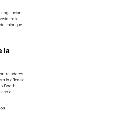
 congelación
nsidera la
de calor que
 la
controladores
ra la eficacia
to Booth,
dican a
vos
.