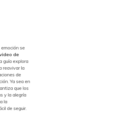
a emoción se
 video de
a guía explora
 reavivar la
taciones de
ión. Ya sea en
antiza que los
 y la alegría
a la
il de seguir.