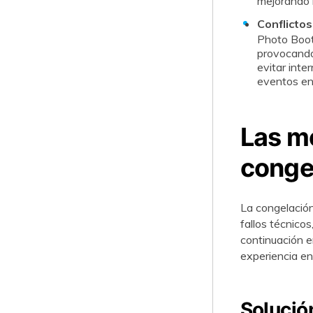
mejorando l
Conflicto
Photo Boot
provocando 
evitar inte
eventos en
Las me
conge
La congelación
fallos técnico
continuación e
experiencia en
Solució