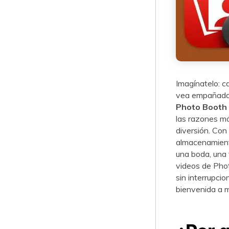
Imagínatelo: c
vea empañada p
Photo Booth
las razones má
diversión. Con 
almacenamiento
una boda, una 
videos de Photo
sin interrupcio
bienvenida a m