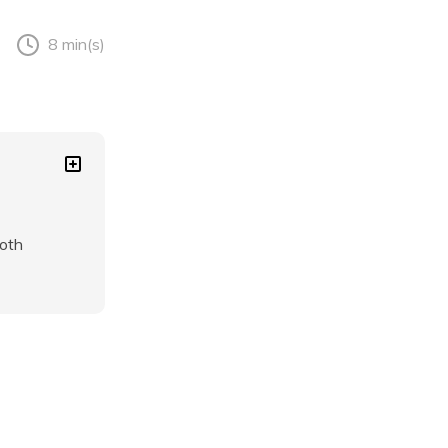
8 min(s)
oth