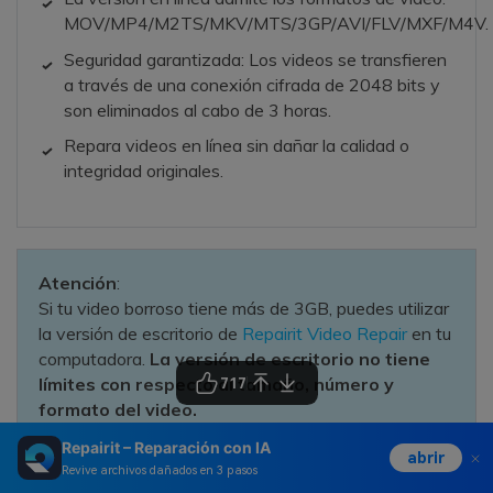
MOV/MP4/M2TS/MKV/MTS/3GP/AVI/FLV/MXF/M4V.
Seguridad garantizada: Los videos se transfieren
a través de una conexión cifrada de 2048 bits y
son eliminados al cabo de 3 horas.
Repara videos en línea sin dañar la calidad o
integridad originales.
Atención
:
Si tu video borroso tiene más de 3GB, puedes utilizar
la versión de escritorio de
Repairit Video Repair
en tu
computadora.
La versión de escritorio no tiene
límites con respecto al tamaño, número y
717
formato del video.
Repairit – Reparación con IA
abrir
Revive archivos dañados en 3 pasos