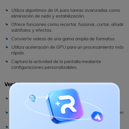
Utiliza algoritmos de IA para tareas avanzadas como
eliminación de ruido y estabilización.
Ofrece funciones como recortar, fusionar, cortar, añadir
subtítulos y efectos.
Convierte videos de una gama amplia de formatos.
Utiliza aceleración de GPU para un procesamiento más
rápido.
Captura la actividad de la pantalla mediante
configuraciones personalizables.
Ventajas
Mejora la calidad del video de manera efectiva
utilizando tecnología de IA.
Navegación sencilla y acceso a funciones que lo hacen
fácil de utilizar.
Resultados rápidos incluso con archivos pesados.