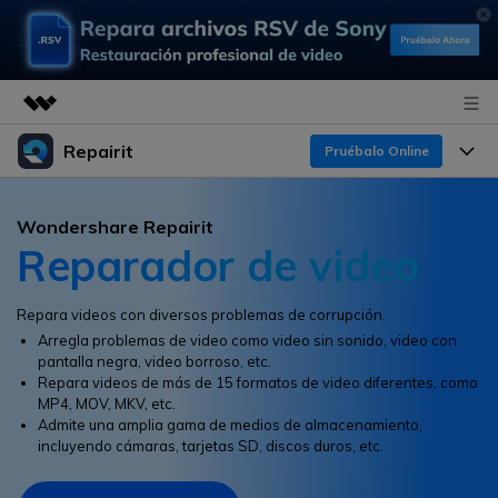
Repairit
Productos destacados
Pruébalo Online
Creatividad digital con AIGC
Productos
Empresas
Wondershare Repairit
Utilidades
Reparador de video
Resumen
Funciones
Quiénes somos
Soluciones
Repairit
IA
Para PC
Repara videos con diversos problemas de corrupción.
Sala de prensa
¿Por qué Repairit?
Repara y mejora archivos con IA
Arregla problemas de video como video sin sonido, video con
multiplataforma
En Línea
pantalla negra, video borroso, etc.
Experto en Reparación de Datos
Tienda
Recursos
Repara videos de más de 15 formatos de video diferentes, como
MP4, MOV, MKV, etc.
Pruébalo Gratis
Perspectiva Tecnológica
Admite una amplia gama de medios de almacenamiento,
Soluciones de Video
Soporte
Precios
incluyendo cámaras, tarjetas SD, discos duros, etc.
Guías y Soporte
Soluciones de Archivos