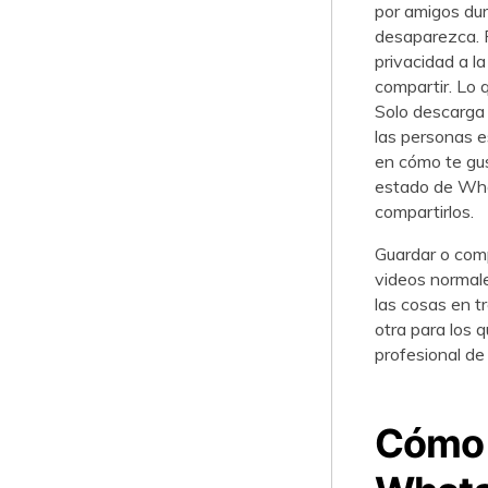
por amigos du
desaparezca. P
privacidad a l
compartir. Lo 
Solo descarga 
las personas e
en cómo te gus
estado de Wha
compartirlos.
Guardar o comp
videos normale
las cosas en t
otra para los 
profesional d
Cómo 