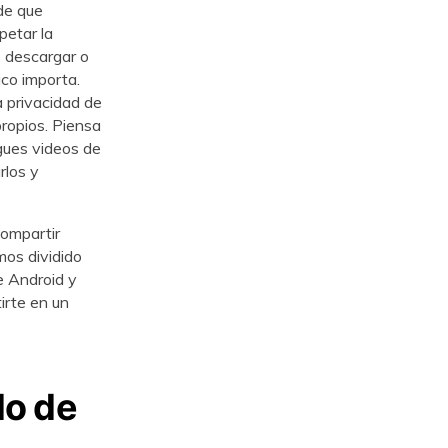
de que
petar la
e descargar o
ico importa.
a privacidad de
propios. Piensa
gues videos de
rlos y
compartir
mos dividido
e Android y
irte en un
do de