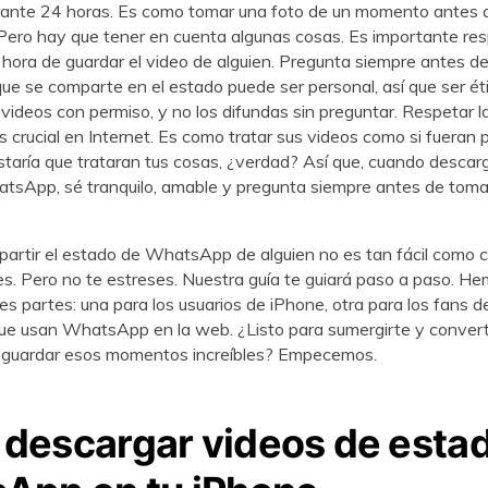
rante 24 horas. Es como tomar una foto de un momento antes 
ero hay que tener en cuenta algunas cosas. Es importante res
a hora de guardar el video de alguien. Pregunta siempre antes d
que se comparte en el estado puede ser personal, así que ser ét
videos con permiso, y no los difundas sin preguntar. Respetar l
s crucial en Internet. Es como tratar sus videos como si fueran 
taría que trataran tus cosas, ¿verdad? Así que, cuando descar
tsApp, sé tranquilo, amable y pregunta siempre antes de toma
artir el estado de WhatsApp de alguien no es tan fácil como 
s. Pero no te estreses. Nuestra guía te guiará paso a paso. He
res partes: una para los usuarios de iPhone, otra para los fans d
que usan WhatsApp en la web. ¿Listo para sumergirte y convert
e guardar esos momentos increíbles? Empecemos.
descargar videos de esta