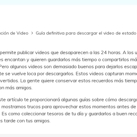
aración de archivos
primidos
Descubre Más Soluciones
ción de Video
Guía definitiva para descargar el video de esta
rmite publicar videos que desaparecen a las 24 horas. A los u
es encantan y quieren guardarlos más tiempo o compartirlos m
Pero algunos videos son demasiado buenos para dejarlos escap
te se vuelve loca por descargarlos. Estos videos capturan mo
ivertidos. La gente quiere conservar estos recuerdos más tiemp
con más amigos.
este artículo te proporcionará algunas guías sobre cómo descarg
te mostramos trucos para aprovechar estos momentos antes de
Es como coleccionar tesoros de tu día y guardarlos a buen rec
ás tarde con tus amigos.