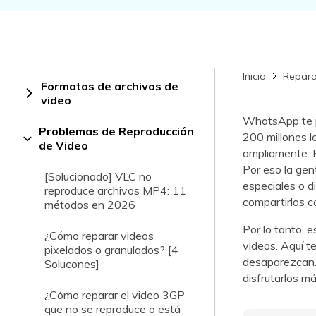
Rep
com
Inicio
Repara
Formatos de archivos de
video
WhatsApp te pe
Problemas de Reproducción
200 millones l
de Video
ampliamente. 
Por eso la gen
[Solucionado] VLC no
especiales o d
reproduce archivos MP4: 11
compartirlos 
métodos en 2026
Por lo tanto, 
¿Cómo reparar videos
videos. Aquí 
pixelados o granulados? [4
desaparezcan. 
Solucones]
disfrutarlos m
¿Cómo reparar el video 3GP
que no se reproduce o está