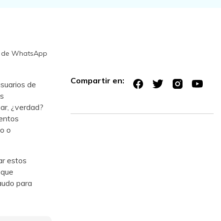
do de WhatsApp
Compartir en:
suarios de
ás
ar, ¿verdad?
mentos
o o
ar estos
 que
audo para