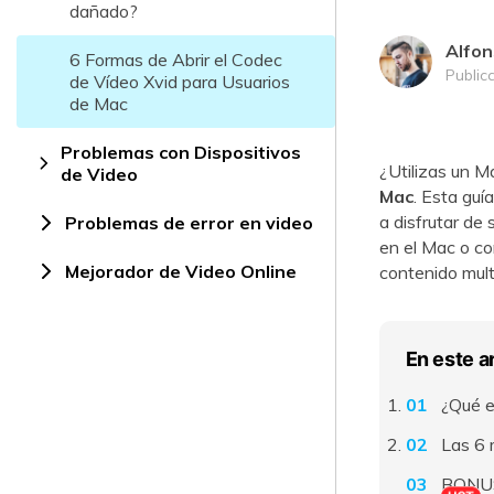
dañado?
Alfon
6 Formas de Abrir el Codec
Public
de Vídeo Xvid para Usuarios
de Mac
Problemas con Dispositivos
¿Utilizas un M
de Video
Mac
. Esta guí
a disfrutar de
Problemas de error en video
en el Mac o con
Mejorador de Video Online
contenido mult
En este a
¿Qué e
Las 6 
BONUS: