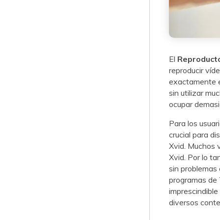
El
Reproducto
reproducir víd
exactamente el
sin utilizar m
ocupar demasi
Para los usuar
crucial para d
Xvid. Muchos v
Xvid. Por lo t
sin problemas d
programas de 
imprescindible
diversos conte