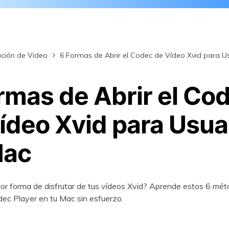
aración de archivos
primidos
Descubre Más Soluciones
ción de Video
6 Formas de Abrir el Codec de Vídeo Xvid para U
rmas de Abrir el Co
ídeo Xvid para Usua
Mac
or forma de disfrutar de tus vídeos Xvid? Aprende estos 6 méto
ec Player en tu Mac sin esfuerzo.