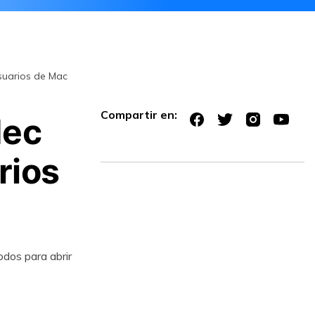
suarios de Mac
Compartir en:
dec
rios
dos para abrir