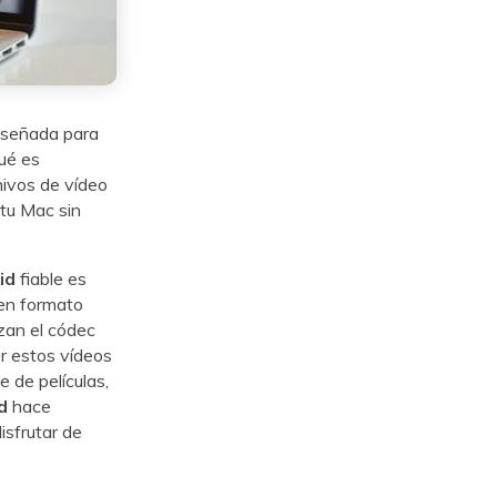
iseñada para
ué es
ivos de vídeo
 tu Mac sin
id
fiable es
 en formato
izan el códec
er estos vídeos
e de películas,
d
hace
isfrutar de