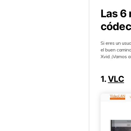
Las 6 
códec
Si eres un usu
el buen camino
Xvid. ¡Vamos a
1.
VLC