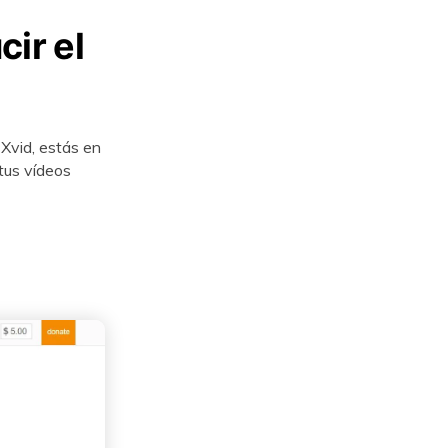
ir el
 Xvid, estás en
tus vídeos