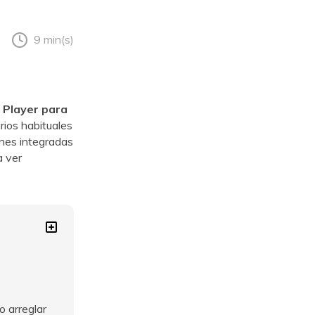
9 min(s)
 Player para
rios habituales
ones integradas
a ver
 arreglar