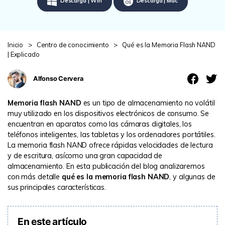
Descarga | Win
Descarga | Mac
search
VER TODAS LAS FUNCIONES
Recoverit Gratis
Inicio
>
Centro de conocimiento
>
Qué es la Memoria Flash NAND
Recupera datos perdidos/eliminados gratis
| Explicado
Pruébalo Gratis
Alfonso Cervera
Memoria flash NAND
es un tipo de almacenamiento no volátil
muy utilizado en los dispositivos electrónicos de consumo. Se
Otros Productos
encuentran en aparatos como las cámaras digitales, los
teléfonos inteligentes, las tabletas y los ordenadores portátiles.
Repairit - Reparar Datos
La memoria flash NAND ofrece rápidas velocidades de lectura
UBackit - Respaldar Datos
y de escritura, asícomo una gran capacidad de
almacenamiento. En esta publicación del blog analizaremos
con más detalle
qué es la memoria flash NAND
, y algunas de
sus principales características.
En este artículo