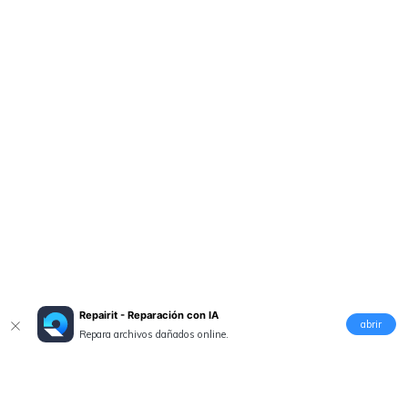
Repairit - Reparación con IA
abrir
Repara archivos dañados online.
Productos