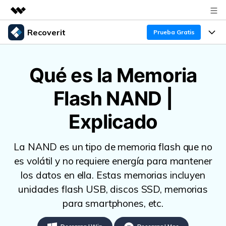
Recoverit
Productos destacados
Prueba Gratis
Creatividad digital con AIGC
Productos
Empresas
Utilidades
Qué es la Memoria
Resumen
Funciones
Quiénes somos
Flash NAND |
Soluciones
Recoverit para Windows
Recuperar de Unidades
Recursos
Sala de prensa
Líder en recuperación para Windows
Explicado
Recuperar Medios Borrados
Pruébalo Gratis
Tienda
Por qué Recoverit
La NAND es un tipo de memoria flash que no
Soluciones de Recuperación Exclusivas
Nuevo
Experto en Recuperación de Datos
Soporte
Guía
es volátil y no requiere energía para mantener
los datos en ella. Estas memorias incluyen
Recuperar Documentos
Recoverit para Mac
Historias de Clientes
unidades flash USB, discos SSD, memorias
DESCARGAR
Sign In
Recupera datos ilimitados del sistema Mac
Escenarios de Pérdida de Datos
para smartphones, etc.
Temas Destacados
Pruébalo Gratis