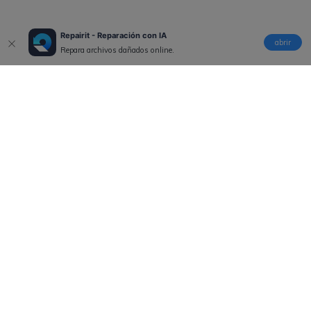
Repairit - Reparación con IA
abrir
Repara archivos dañados online.
Productos
Wondershare
Explorar IA
Centro de soporte