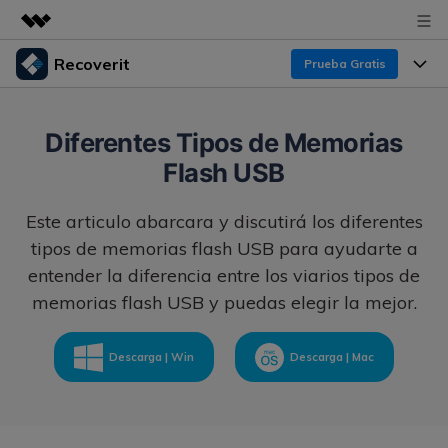
Recoverit
Prueba Gratis
Productos destacados
Creatividad digital con AIGC
Productos
Empresas
Diferentes Tipos de Memorias
Utilidades
Flash USB
Resumen
Funciones
Recoverit para Windows
Quiénes somos
Soluciones
Este articulo abarcara y discutirá los diferentes
Líder en recuperación para Windows
Recuperar de Unidades
Recursos
tipos de memorias flash USB para ayudarte a
Sala de prensa
Pruébalo Gratis
Recuperar Medios Borrados
entender la diferencia entre los viarios tipos de
memorias flash USB y puedas elegir la mejor.
Por qué Recoverit
Tienda
Soluciones de Recuperación Exclusivas
Nuevo
Experto en Recuperación de Datos
Recoverit para Mac
Descarga | Win
Descarga | Mac
Guía
Recuperar Documentos
Soporte
Recupera datos ilimitados del sistema Mac
Historias de Clientes
Escenarios de Pérdida de Datos
Pruébalo Gratis
DESCARGAR
Sign In
Temas Destacados