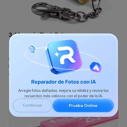
3. Memoria Flash Pulsera
No hay mucho que decir sobre este tipo de memoria
flash; el nombre lo dice todo. Deberías considerar que
no es a prueba de agua, por lo tanto, no lo debería
llevar a la ducha. Además de eso, se ve "muy"
elegante!
Reparador de Fotos con IA
Arregla fotos dañadas, mejora su nitidez y revive tus
recuerdos más valiosos con el poder de la IA.
Continuar
Prueba Online