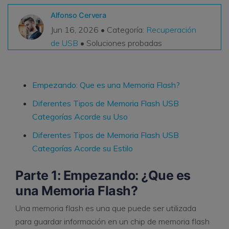
VER TODAS LAS FUNCIONES
Alfonso Cervera
Jun 16, 2026 • Categoría:
Recuperación
search
Recoverit Gratis
de USB
• Soluciones probadas
Recupera datos perdidos/eliminados gratis
Pruébalo Gratis
Empezando: Que es una Memoria Flash?
Diferentes Tipos de Memoria Flash USB
Categorías Acorde su Uso
Otros Productos
Diferentes Tipos de Memoria Flash USB
Repairit - Reparar Datos
Categorías Acorde su Estilo
UBackit - Respaldar Datos
Parte 1: Empezando: ¿Que es
una Memoria Flash?
Una memoria flash es una que puede ser utilizada
para guardar información en un chip de memoria flash