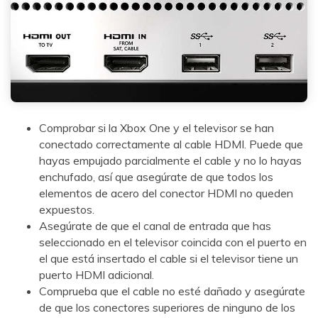
Comprobar si la Xbox One y el televisor se han
conectado correctamente al cable HDMI. Puede que
hayas empujado parcialmente el cable y no lo hayas
enchufado, así que asegúrate de que todos los
elementos de acero del conector HDMI no queden
Reparador de Fotos con IA
expuestos.󠀲󠀡󠀠󠀦󠀥󠀠󠀣󠀠󠀣󠀳󠀰
Arregla fotos dañadas, mejora su nitidez y revive tus
Asegúrate de que el canal de entrada que has
recuerdos más valiosos con el poder de la IA.
seleccionado en el televisor coincida con el puerto en
el que está insertado el cable si el televisor tiene un
Aceptar
Prueba Online
puerto HDMI adicional.
Comprueba que el cable no esté dañado y asegúrate
de que los conectores superiores de ninguno de los