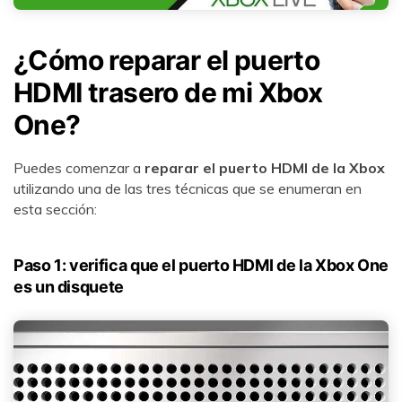
¿Cómo reparar el puerto
HDMI trasero de mi Xbox
One?󠀲󠀡󠀠󠀦󠀥󠀠󠀢󠀥󠀩󠀳󠀰󠀲󠀡󠀠󠀦󠀥󠀠󠀢󠀥󠀣󠀳󠀰
Puedes comenzar a
reparar el puerto HDMI de la Xbox
utilizando una de las tres técnicas que se enumeran en
esta sección:
Paso 1: verifica que el puerto HDMI de la Xbox One
es un disquete󠀲󠀡󠀠󠀦󠀥󠀠󠀢󠀦󠀠󠀳󠀰