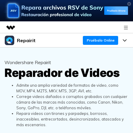
Repairit
Productos destacados
Pruébalo Online
Creatividad digital con AIGC
Productos
Empresas
Utilidades
Wondershare Repairit
Resumen
Reparador de Videos
Funciones
Quiénes somos
Soluciones
Repairit
IA
Para PC
Sala de prensa
¿Por qué Repairit?
Admite una amplia variedad de formatos de video, como
Repara y mejora archivos con IA
MOV, MP4, M2TS, MKV, MTS, 3GP, AVI, etc.
multiplataforma
En Línea
Correge videos dañados o corruptos grabados con cualquier
Experto en Reparación de Datos
Tienda
Recursos
cámara de las marcas más conocidas, como Canon, Nikon,
Sony, GoPro, DJI, etc. o teléfonos móviles.
Pruébalo Gratis
Perspectiva Tecnológica
Repara videos con tirones y parpadeps, borrosos,
Soluciones de Video
Soporte
Precios
inaccesibles, entrecortados, desincronizados, atascados y
Guías y Soporte
más escenarios.
Soluciones de Archivos