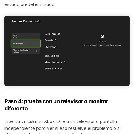
estado predeterminado.
Paso 4: prueba con un televisor o monitor
diferente󠀲󠀡󠀠󠀦󠀥󠀠󠀢󠀥󠀧󠀳󠀰
Intenta vincular tu Xbox One a un televisor o pantalla
independiente para ver si eso resuelve el problema o si