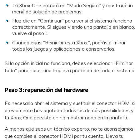
Tu Xbox One entrará en "Modo Seguro" y mostrará un
menú de solución de problemas.
Haz clic en "Continuar" para ver si el sistema funciona
correctamente. Si sigues viendo una pantalla en blanco,
vuelve al paso 1.
Cuando elijas "Reiniciar esta Xbox", podrás eliminar
todos los juegos y aplicaciones o conservarlos.
Si la opción inicial no funciona, debes seleccionar "Eliminar
todo" para hacer una limpieza profunda de todo el sistema.
Paso 3: reparación del hardware󠀲󠀡󠀠󠀦󠀥󠀠󠀢󠀦󠀢󠀳󠀰
Es necesario abrir el sistema y sustituir el conector HDMI si
previamente has agotado todas las demás posibilidades y
tu Xbox One persiste en no mostrar nada en la pantalla.󠀲󠀡󠀠󠀦󠀥󠀠󠀣󠀢󠀤󠀳
󠀰A menos que seas un técnico experto, no te aconsejamos
que cambies el conector HDMI por tu cuenta. Lleva tu