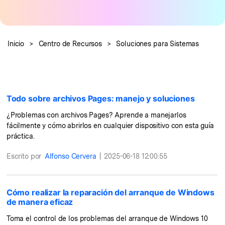
Repairit Toolkit
Soluciones de Fotos
Repairit en Línea
IA
Repara profesionalmente tus videos, fotos,
Soluciones de Audio
documentos y audios con inteligencia artificial.
Repara y mejora archivos en línea
Inicio
>
Centro de Recursos
>
Soluciones para Sistemas
Pruébalo en Línea
Descubre Más Soluciones
Repairit for Email
Recupera sin complicaciones tus archivos
PST/OST y correos electrónicos eliminados de
Todo sobre archivos Pages: manejo y soluciones
Outlook.
Repairit for Email
¿Problemas con archivos Pages? Aprende a manejarlos
Repara correos dañados de Outlook
fácilmente y cómo abrirlos en cualquier dispositivo con esta guía
práctica.
Pruébalo Gratis
Escrito por
Alfonso Cervera
|
2025-06-18 12:00:55
Cómo realizar la reparación del arranque de Windows
de manera eficaz
Toma el control de los problemas del arranque de Windows 10