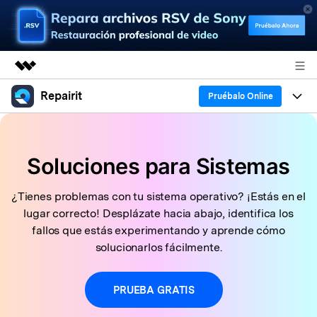
Repairit
Productos destacados
Pruébalo Online
Creatividad digital con AIGC
Productos
Empresas
Utilidades
Soluciones para Sistemas
Resumen
Funciones
Quiénes somos
Soluciones
Repairit
IA
¿Tienes problemas con tu sistema operativo? ¡Estás en el
Para PC
¿Por qué Repairit?
Sala de prensa
Repara y mejora archivos con IA
lugar correcto! Desplázate hacia abajo, identifica los
multiplataforma
En Línea
fallos que estás experimentando y aprende cómo
Experto en Reparación de Datos
Recursos
Tienda
solucionarlos fácilmente.
Pruébalo Gratis
Perspectiva Tecnológica
Soluciones de Video
Precios
Soporte
PRUEBA GRATIS
Guías y Soporte
Soluciones de Archivos
Abre la app
Iniciar sesión