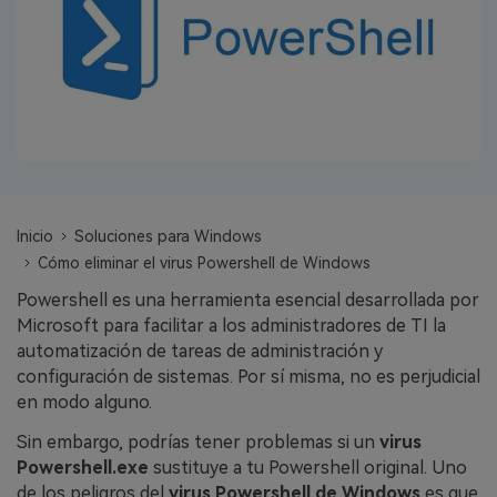
search
VER TODAS LAS FUNCIONES
Recoverit Gratis
Recupera datos perdidos/eliminados gratis
Pruébalo Gratis
Inicio
Soluciones para Windows
Cómo eliminar el virus Powershell de Windows
Otros Productos
Powershell es una herramienta esencial desarrollada por
Repairit - Reparar Datos
Microsoft para facilitar a los administradores de TI la
UBackit - Respaldar Datos
automatización de tareas de administración y
configuración de sistemas. Por sí misma, no es perjudicial
en modo alguno.
Sin embargo, podrías tener problemas si un
virus
Powershell.exe
sustituye a tu Powershell original. Uno
de los peligros del
virus Powershell de Windows
es que