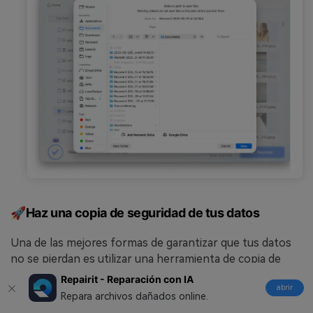
🚀Haz una copia de seguridad de tus datos
Una de las mejores formas de garantizar que tus datos
no se pierdan es utilizar una herramienta de copia de
seguridad, como
Wondershare UBackit
. Para ello,
Repairit - Reparación con IA
abrir
programa copias de seguridad periódicas que garanticen
Repara archivos dañados online.
el almacenamiento y la actualización de tus datos