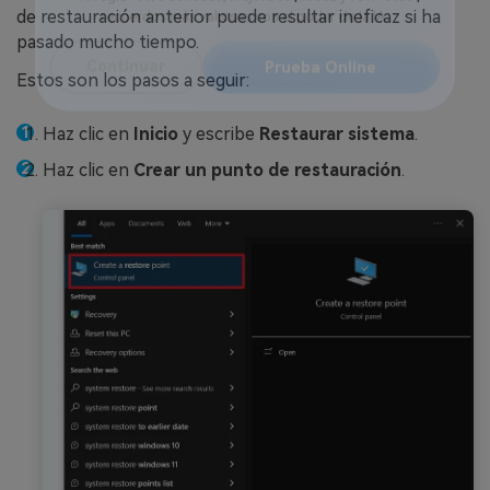
Reparador de Fotos con IA
de restauración anterior puede resultar ineficaz si ha
pasado mucho tiempo.
Arregla fotos dañadas, mejora su nitidez y revive tus
recuerdos más valiosos con el poder de la IA.
Estos son los pasos a seguir:
Continuar
Prueba Online
Haz clic en
Inicio
y escribe
Restaurar sistema
.
Haz clic en
Crear un punto de restauración
.