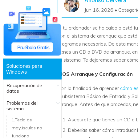
Alfonso Cervera
Recuperar Datos de Linux
Jun 16, 2026 • Categorí
Recuperar Datos de NAS
Si tu ordenador se ha caído o está 
con el sistema de arranque que está 
programas necesarios. De esta maner
tienes un CD o DVD de arranque, ent
tu sistema. Te dejaremos saber cómo 
Soluciones para
Windows
BIOS Arranque y Configuración
Recuperación de
Con la finalidad de aprender
cómo es
datos
(Subsistema Básico de Entrada y Sal
Problemas del
arranque. Antes de que procedas, ne
sistema
Asegúrate que tienes un CD o 
1.Tecla de
mayúsculas no
Deberías saber cómo introducir 
funciona