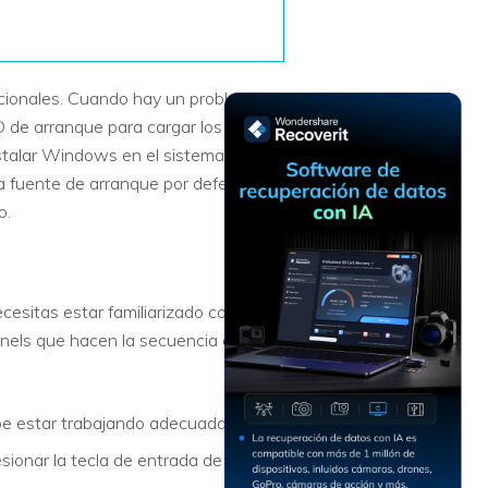
Recuperar
Escenarios de Pérdida
Documentos
de Datos
Recuperar
Recuperar
Recuperar
Recuperar
icionales. Cuando hay un problema
Excel
Word
Sistema
Datos
D de arranque para cargar los
Windows
Borrados
talar Windows en el sistema. Si ya
Recuperar
Recuperar
a fuente de arranque por defecto en
ZIP
PPT
Recuperar
Recuperar
Datos
Post-Reset
o.
Recuperar
Recuperar
Formateados
Email
PDF
Recuperar
Recuperar
Disco RAW
sitas estar familiarizado con BIOS
Disco Dañado
rnels que hacen la secuencia de
Recuperar
datos en
RAID
Nuevo
be estar trabajando adecuadamente.
esionar la tecla de entrada de BIOS