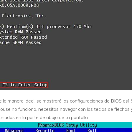
e la manera ideal, se mostrará las configuraciones de BIOS así.
use no funciona, necesitas navegar con las teclas de flechas y
onados en la parte de abajo de tu pantalla.