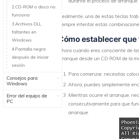
durante el proceso de arranque.
2.CD-ROM o disco no
funciona
Idealmente, una de estas teclas tra
3.Archivos DLL
siempre intentar estas combinaciones
faltantes en
Cómo establecer que
Windows
4.Pantalla negra
Ahora cuando eres consciente de las
después de iniciar
arranque desde un CD ROM de la m
sesión
Para comenzar, necesitas coloca
Consejos para
Windows
Ahora, puedes simplemente encen
Mientras ocurre el arranque, nec
Error del equipo de
PC
consecutivamente para que func
arranque.