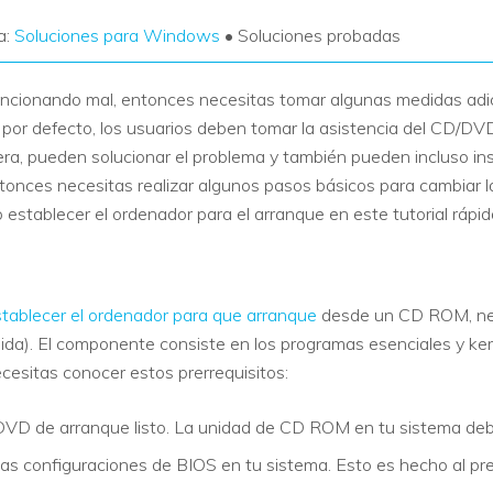
a:
Soluciones para Windows
• Soluciones probadas
funcionando mal, entonces necesitas tomar algunas medidas ad
por defecto, los usuarios deben tomar la asistencia del CD/DV
a, pueden solucionar el problema y también pueden incluso ins
onces necesitas realizar algunos pasos básicos para cambiar l
establecer el ordenador para el arranque en este tutorial rápid
tablecer el ordenador para que arranque
desde un CD ROM, nece
ida). El componente consiste en los programas esenciales y ke
cesitas conocer estos prerrequisitos:
DVD de arranque listo. La unidad de CD ROM en tu sistema de
las configuraciones de BIOS en tu sistema. Esto es hecho al pr