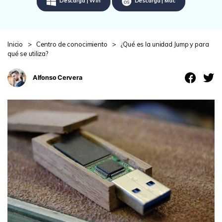
Descarga | Win
Descarga | Mac
search
VER TODAS LAS FUNCIONES
Recoverit Gratis
Inicio
>
Centro de conocimiento
>
¿Qué es la unidad Jump y para
Recupera datos perdidos/eliminados gratis
qué se utiliza?
Pruébalo Gratis
Alfonso Cervera
Otros Productos
Repairit - Reparar Datos
UBackit - Respaldar Datos