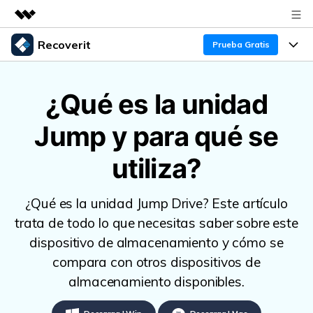
Recoverit
Productos destacados
Prueba Gratis
Creatividad digital con AIGC
Productos
Empresas
Utilidades
¿Qué es la unidad
Resumen
Funciones
Quiénes somos
Jump y para qué se
Soluciones
Recoverit para Windows
Recuperar de Unidades
Recursos
Sala de prensa
Líder en recuperación para Windows
utiliza?
Recuperar Medios Borrados
Pruébalo Gratis
Tienda
Por qué Recoverit
¿Qué es la unidad Jump Drive? Este artículo
Soluciones de Recuperación Exclusivas
Nuevo
Experto en Recuperación de Datos
Soporte
Guía
trata de todo lo que necesitas saber sobre este
dispositivo de almacenamiento y cómo se
Recuperar Documentos
Recoverit para Mac
Historias de Clientes
compara con otros dispositivos de
DESCARGAR
Sign In
Recupera datos ilimitados del sistema Mac
Escenarios de Pérdida de Datos
almacenamiento disponibles.
Temas Destacados
Pruébalo Gratis