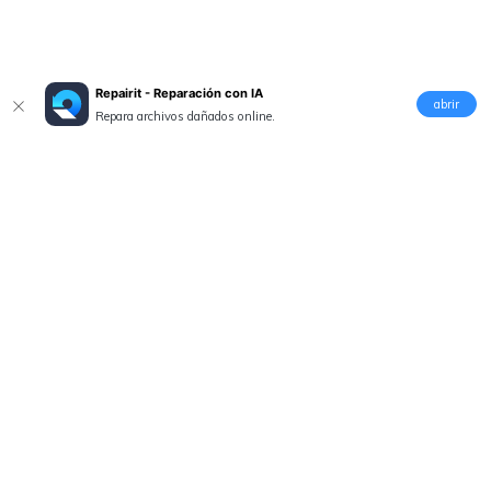
Repairit - Reparación con IA
abrir
Repara archivos dañados online.
Productos
Wondershare
Explorar IA
Centro de soporte