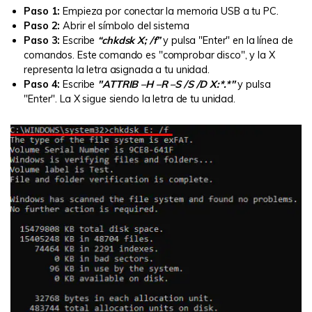
Paso 1:
Empieza por conectar la memoria USB a tu PC.
Paso 2:
Abrir el símbolo del sistema
Paso 3:
Escribe
“chkdsk X; /f”
y pulsa "Enter" en la línea de
comandos. Este comando es "comprobar disco", y la X
representa la letra asignada a tu unidad.
Paso 4:
Escribe
"ATTRIB –H –R –S /S /D X:*.*"
y pulsa
"Enter". La X sigue siendo la letra de tu unidad.