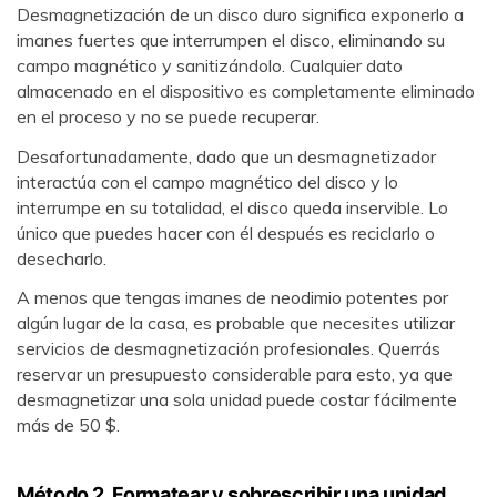
Reparador de Fotos con IA
Desmagnetización de un disco duro significa exponerlo a
imanes fuertes que interrumpen el disco, eliminando su
Arregla fotos dañadas, mejora su nitidez y revive tus
campo magnético y sanitizándolo. Cualquier dato
recuerdos más valiosos con el poder de la IA.
almacenado en el dispositivo es completamente eliminado
en el proceso y no se puede recuperar.
Prueba Online
Continuar
Desafortunadamente, dado que un desmagnetizador
interactúa con el campo magnético del disco y lo
interrumpe en su totalidad, el disco queda inservible. Lo
único que puedes hacer con él después es reciclarlo o
desecharlo.
A menos que tengas imanes de neodimio potentes por
algún lugar de la casa, es probable que necesites utilizar
servicios de desmagnetización profesionales. Querrás
reservar un presupuesto considerable para esto, ya que
desmagnetizar una sola unidad puede costar fácilmente
más de 50 $.
Método 2. Formatear y sobrescribir una unidad