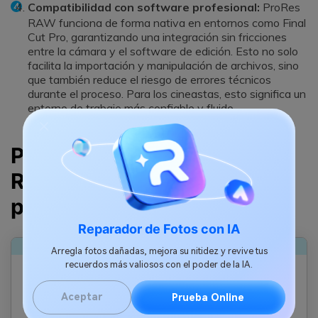
Compatibilidad con software profesional:
ProRes
RAW funciona de forma nativa en entornos como Final
Cut Pro, garantizando una integración sin fricciones
entre la cámara y el software de edición. Esto no solo
facilita la importación y manipulación de archivos, sino
que también reduce el riesgo de errores técnicos
durante el proceso. Para los cineastas, esto significa un
entorno de trabajo más confiable y fluido.
Parte 3: ¿Tu archivo ProRes
RAW está dañado? Así
puedes repararlo fácilmente
Reparador de Fotos con IA
Arregla fotos dañadas, mejora su nitidez y revive tus
recuerdos más valiosos con el poder de la IA.
Wondershare Repairit
Aceptar
Prueba Online
Repare vídeos dañados con cualquier nivel de