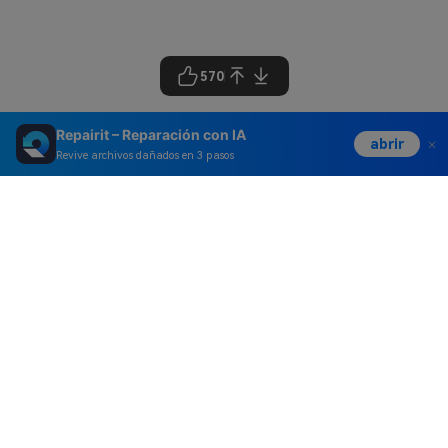
570
Repairit – Reparación con IA
abrir
Revive archivos dañados en 3 pasos
Productos
Wondershare
Explorar IA