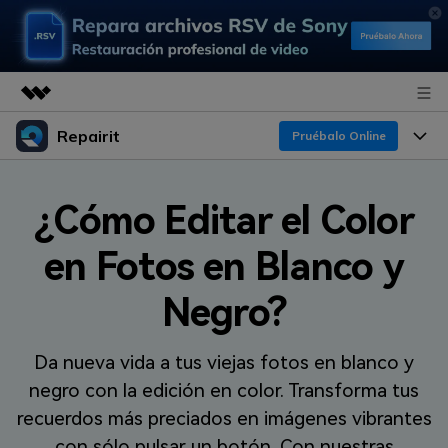
Repairit
Productos destacados
Pruébalo Online
Creatividad digital con AIGC
Productos
Empresas
Utilidades
¿Cómo Editar el Color
Resumen
Funciones
Quiénes somos
en Fotos en Blanco y
Soluciones
Repairit
IA
Para PC
Sala de prensa
¿Por qué Repairit?
Negro?
Repara y mejora archivos con IA
multiplataforma
En Línea
Experto en Reparación de Datos
Tienda
Recursos
Da nueva vida a tus viejas fotos en blanco y
Pruébalo Gratis
Perspectiva Tecnológica
Soporte
Soluciones de Video
negro con la edición en color. Transforma tus
Precios
Guías y Soporte
recuerdos más preciados en imágenes vibrantes
Soluciones de Archivos
con sólo pulsar un botón. Con nuestras