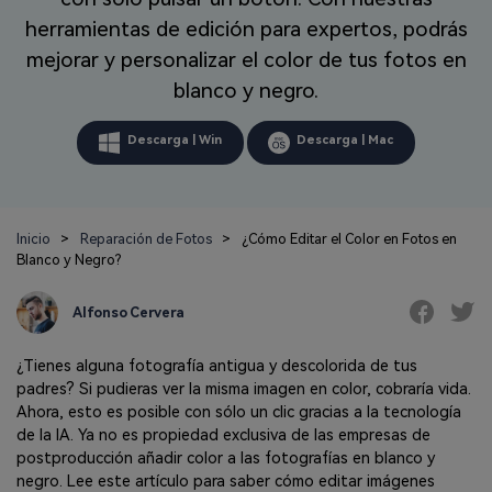
Repairit Toolkit
Abre la app
Iniciar sesión
Soluciones de Fotos
herramientas de edición para expertos, podrás
Repairit en Línea
IA
Repara profesionalmente tus videos, fotos,
mejorar y personalizar el color de tus fotos en
Repara y mejora archivos en línea
documentos y audios con inteligencia artificial.
Soluciones de Audio
blanco y negro.
Pruébalo en Línea
Descubre Más Soluciones
Repairit for Email
Descarga | Win
Descarga | Mac
Recupera sin complicaciones tus archivos
PST/OST y correos electrónicos eliminados de
Outlook.
Repairit for Email
Inicio
>
Reparación de Fotos
>
¿Cómo Editar el Color en Fotos en
Blanco y Negro?
Repara correos dañados de Outlook
Alfonso Cervera
Pruébalo Gratis
¿Tienes alguna fotografía antigua y descolorida de tus
padres? Si pudieras ver la misma imagen en color, cobraría vida.
Ahora, esto es posible con sólo un clic gracias a la tecnología
de la IA. Ya no es propiedad exclusiva de las empresas de
postproducción añadir color a las fotografías en blanco y
negro. Lee este artículo para saber cómo editar imágenes