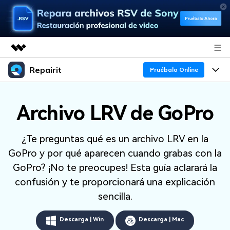
Repairit
Productos destacados
Pruébalo Online
Creatividad digital con AIGC
Productos
Empresas
Utilidades
Archivo LRV de GoPro
Resumen
Funciones
Quiénes somos
Soluciones
¿Te preguntas qué es un archivo LRV en la
Repairit
IA
Para PC
Sala de prensa
¿Por qué Repairit?
GoPro y por qué aparecen cuando grabas con la
Repara y mejora archivos con IA
multiplataforma
En Línea
GoPro? ¡No te preocupes! Esta guía aclarará la
Experto en Reparación de Datos
Tienda
Recursos
confusión y te proporcionará una explicación
Pruébalo Gratis
Perspectiva Tecnológica
sencilla.
Soporte
Soluciones de Video
Precios
Guías y Soporte
Soluciones de Archivos
Descarga | Win
Descarga | Mac