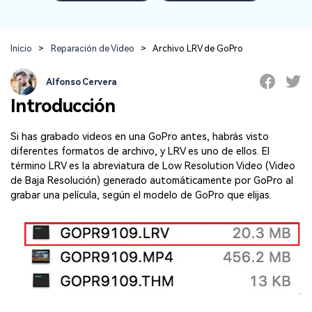
Repairit Toolkit
Abre la app
Iniciar sesión
Soluciones de Fotos
Repairit en Línea
IA
Repara profesionalmente tus videos, fotos,
Repara y mejora archivos en línea
documentos y audios con inteligencia artificial.
Soluciones de Audio
Inicio
>
Reparación de Video
>
Archivo LRV de GoPro
Pruébalo en Línea
Descubre Más Soluciones
Alfonso Cervera
Repairit for Email
Introducción
Recupera sin complicaciones tus archivos
PST/OST y correos electrónicos eliminados de
Si has grabado videos en una GoPro antes, habrás visto
Outlook.
Repairit for Email
diferentes formatos de archivo, y LRV es uno de ellos. El
término LRV es la abreviatura de Low Resolution Video (Video
Repara correos dañados de Outlook
de Baja Resolución) generado automáticamente por GoPro al
grabar una película, según el modelo de GoPro que elijas.
Pruébalo Gratis