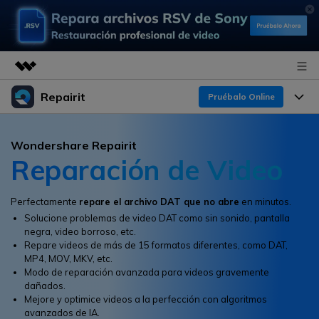
Repairit
Productos destacados
Pruébalo Online
Creatividad digital con AIGC
Productos
Empresas
Wondershare Repairit
Utilidades
Reparación de Video
Resumen
Funciones
Quiénes somos
Soluciones
Repairit
IA
Para PC
Perfectamente
repare el archivo DAT que no abre
en minutos.
Sala de prensa
¿Por qué Repairit?
Repara y mejora archivos con IA
Solucione problemas de video DAT como sin sonido, pantalla
multiplataforma
En Línea
negra, video borroso, etc.
Experto en Reparación de Datos
Tienda
Recursos
Repare videos de más de 15 formatos diferentes, como DAT,
MP4, MOV, MKV, etc.
Pruébalo Gratis
Perspectiva Tecnológica
Modo de reparación avanzada para videos gravemente
Soluciones de Video
Soporte
Precios
dañados.
Guías y Soporte
Mejore y optimice videos a la perfección con algoritmos
Soluciones de Archivos
avanzados de IA.