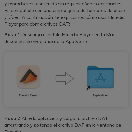
Reparador de Fotos con IA
y reproducir su contenido sin requerir códecs adicionales.
Es compatible con una amplia gama de formatos de audio
Arregla fotos dañadas, mejora su nitidez y revive tus
y vídeo. A continuación, te explicamos cómo usar Elmedia
recuerdos más valiosos con el poder de la IA.
Player para abrir archivos DAT:
Aceptar
Prueba Online
Paso 1.
Descarga e instala Elmedia Player en tu Mac
desde el sitio web oficial o la App Store.
Paso 2.
Abre la aplicación y carga tu archivo DAT
arrastrando y soltando el archivo DAT en la ventana de
Elmedia.