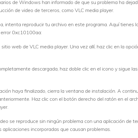
s usuarios de Windows han informado de que su problema ha deja
ucción de video de terceros, como VLC media player.
a, intenta reproducir tu archivo en este programa. Aquí tienes la
e error 0xc10100aa:
 sitio web de VLC media player. Una vez allí, haz clic en la opc
mpletamente descargada, haz doble clic en el icono y sigue las i
ión haya finalizado, cierra la ventana de instalación. A continu
nteriormente. Haz clic con el botón derecho del ratón en el arch
yer.
ideo se reproduce sin ningún problema con una aplicación de t
as aplicaciones incorporadas que causan problemas.