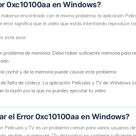
rror 0xc10100aa en Windows?
VER TODAS LAS FUNCIONES
aberse encontrado con el mismo problema: la aplicación Pelícu
error significa que el video que estás intentando reproducir no
s este error:
 problema de memoria. Debe haber suficiente memoria para repro
cado.
de la caché y de la memoria puede causar este problema.
e falta de códecs. La aplicación Películas y TV de Windows só
r la razón por la que no puedes ejecutar tu video.
lar el Error 0xc10100aa en Windows?
ión Películas y TV es un problema común para varios usuarios 
ada, recibes un mensaje: "Tu dispositivo no contiene suficiente 