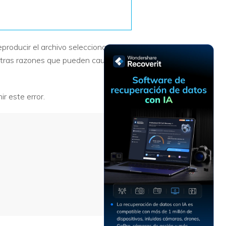
Recuperar
Escenarios de Pérdida
Documentos
de Datos
Recuperar
Recuperar
Recuperar
Recuperar
roducir el archivo seleccionado.
Excel
Word
Sistema
Datos
 otras razones que pueden causar
Windows
Borrados
Recuperar
Recuperar
ZIP
PPT
Recuperar
Recuperar
r este error.
Datos
Post-Reset
Recuperar
Recuperar
Formateados
Email
PDF
Recuperar
Recuperar
Disco RAW
Disco Dañado
Recuperar
datos en
RAID
Nuevo