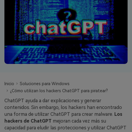
search
VER TODAS LAS FUNCIONES
Recoverit Gratis
Recupera datos perdidos/eliminados gratis
Pruébalo Gratis
Otros Productos
Repairit - Reparar Datos
Inicio
Soluciones para Windows
UBackit - Respaldar Datos
¿Cómo utilizan los hackers ChatGPT para piratear?
ChatGPT ayuda a dar explicaciones y generar
contenidos. Sin embargo, los hackers han encontrado
una forma de utilizar ChatGPT para crear malware.
Los
hackers de ChatGPT
mejoran cada vez más su
capacidad para eludir las protecciones y utilizar ChatGPT