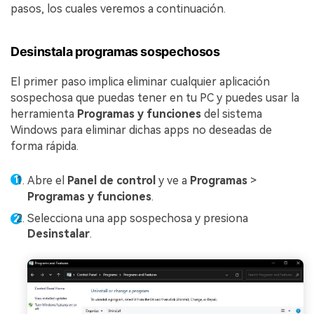
Reparador de Fotos con IA
pasos, los cuales veremos a continuación.
Arregla fotos dañadas, mejora su nitidez y revive tus
recuerdos más valiosos con el poder de la IA.
Desinstala programas sospechosos
Continuar
Prueba Online
El primer paso implica eliminar cualquier aplicación
sospechosa que puedas tener en tu PC y puedes usar la
herramienta
Programas y funciones
del sistema
Windows para eliminar dichas apps no deseadas de
forma rápida.
Abre el
Panel de control
y ve a
Programas
>
Programas y funciones
.
Selecciona una app sospechosa y presiona
Desinstalar
.