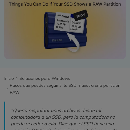
search
VER TODAS LAS FUNCIONES
Recoverit Gratis
Recupera datos perdidos/eliminados gratis
Pruébalo Gratis
Otros Productos
Inicio
Soluciones para Windows
Repairit - Reparar Datos
Pasos que puedes seguir si tu SSD muestra una partición
UBackit - Respaldar Datos
RAW
"Quería respaldar unos archivos desde mi
computadora a un SSD, pero la computadora no
puede acceder a ella. Dice que el SSD tiene una