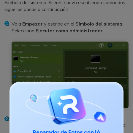
Símbolo del sistema. Si eres nuevo escribiendo comandos,
sigue los pasos a continuación.
Ve a
Empezar
y escribe en el
Símbolo del sistema.
Selecciona
Ejecutar como administrador
.
Para ejecutar la herramienta Chkdsk, escribe este
comando y presiona
Intro
:
. La letra
chkdsk /r /X:
significa el nombre de tu SSD RAW, así que no
X