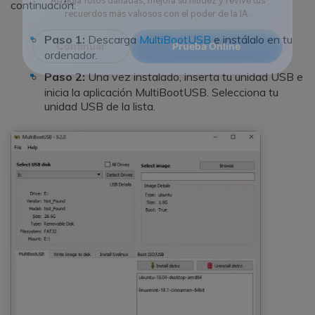
continuación:
Reparador de Fotos con IA
Arregla fotos dañadas, mejora su nitidez y revive tus
Paso 1:
Descarga
MultiBootUSB
e instálalo en tu
recuerdos más valiosos con el poder de la IA.
ordenador.
Continuar
Paso 2:
Una vez instalado, inserta tu unidad USB e
Prueba Online
inicia la aplicación MultiBootUSB. Selecciona tu
unidad USB de la lista.