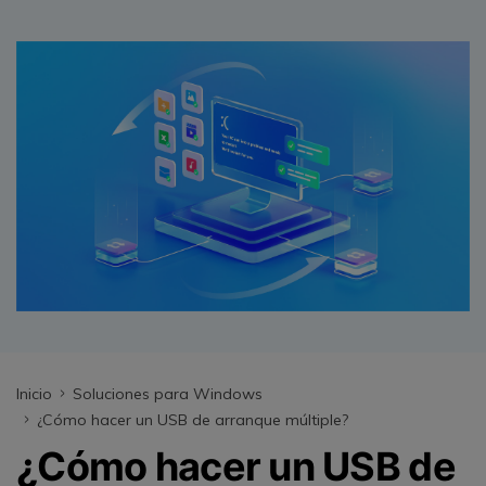
search
VER TODAS LAS FUNCIONES
Recoverit Gratis
Recupera datos perdidos/eliminados gratis
Pruébalo Gratis
Otros Productos
Repairit - Reparar Datos
UBackit - Respaldar Datos
Inicio
Soluciones para Windows
¿Cómo hacer un USB de arranque múltiple?
¿Cómo hacer un USB de