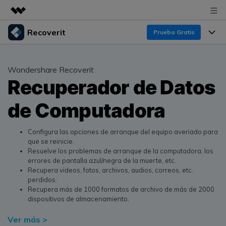
Recoverit
Productos destacados
Prueba Gratis
Creatividad digital con AIGC
Productos
Empresas
Utilidades
Wondershare Recoverit
Resumen
Recuperador de Datos
Funciones
Quiénes somos
Soluciones
Recoverit para Windows
de Computadora
Recuperar de Unidades
Recursos
Sala de prensa
Líder en recuperación para Windows
Recuperar Medios Borrados
Pruébalo Gratis
Configura las opciones de arranque del equipo averiado para
Tienda
Por qué Recoverit
que se reinicie.
Resuelve los problemas de arranque de la computadora, los
Soluciones de Recuperación Exclusivas
Nuevo
Experto en Recuperación de Datos
Soporte
Guía
errores de pantalla azul/negra de la muerte, etc.
Recupera videos, fotos, archivos, audios, correos, etc.
Recuperar Documentos
Recoverit para Mac
perdidos.
Historias de Clientes
Recupera más de 1000 formatos de archivo de más de 2000
DESCARGAR
Sign In
Recupera datos ilimitados del sistema Mac
dispositivos de almacenamiento.
Escenarios de Pérdida de Datos
Temas Destacados
Pruébalo Gratis
Ver más >