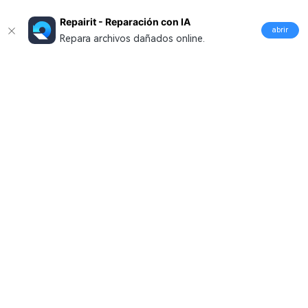
Repairit - Reparación con IA
abrir
Repara archivos dañados online.
Productos
Wondershare
Explorar IA
Centro de soporte