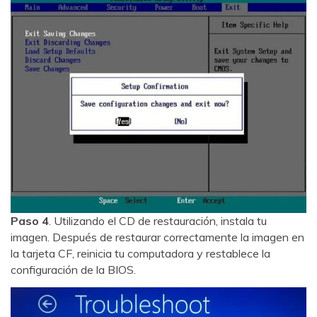
Paso 4
. Utilizando el CD de restauración, instala tu
imagen. Después de restaurar correctamente la imagen en
la tarjeta CF, reinicia tu computadora y restablece la
configuración de la BIOS.