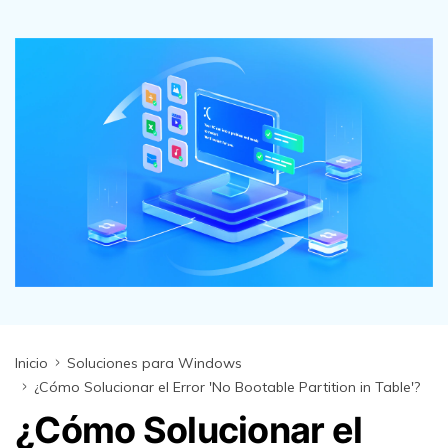
search
VER TODAS LAS FUNCIONES
Recoverit Gratis
Recupera datos perdidos/eliminados gratis
Pruébalo Gratis
Otros Productos
Repairit - Reparar Datos
UBackit - Respaldar Datos
Inicio
Soluciones para Windows
¿Cómo Solucionar el Error 'No Bootable Partition in Table'?
¿Cómo Solucionar el