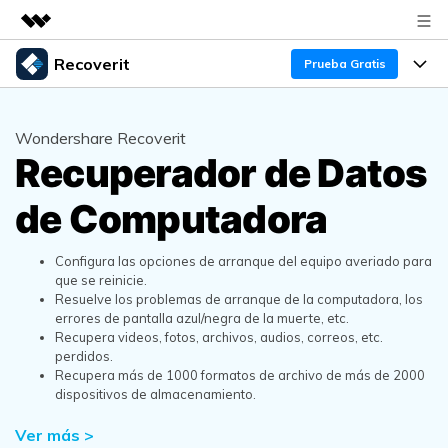
Recoverit
Productos destacados
Prueba Gratis
Creatividad digital con AIGC
Productos
Empresas
Utilidades
Wondershare Recoverit
Resumen
Recuperador de Datos
Funciones
Quiénes somos
Soluciones
Recoverit para Windows
de Computadora
Recuperar de Unidades
Recursos
Sala de prensa
Líder en recuperación para Windows
Recuperar Medios Borrados
Pruébalo Gratis
Configura las opciones de arranque del equipo averiado para
Tienda
Por qué Recoverit
que se reinicie.
Resuelve los problemas de arranque de la computadora, los
Soluciones de Recuperación Exclusivas
Nuevo
Experto en Recuperación de Datos
Soporte
Guía
errores de pantalla azul/negra de la muerte, etc.
Recupera videos, fotos, archivos, audios, correos, etc.
Recuperar Documentos
Recoverit para Mac
perdidos.
Historias de Clientes
Recupera más de 1000 formatos de archivo de más de 2000
DESCARGAR
Sign In
Recupera datos ilimitados del sistema Mac
dispositivos de almacenamiento.
Escenarios de Pérdida de Datos
Temas Destacados
Pruébalo Gratis
Ver más >