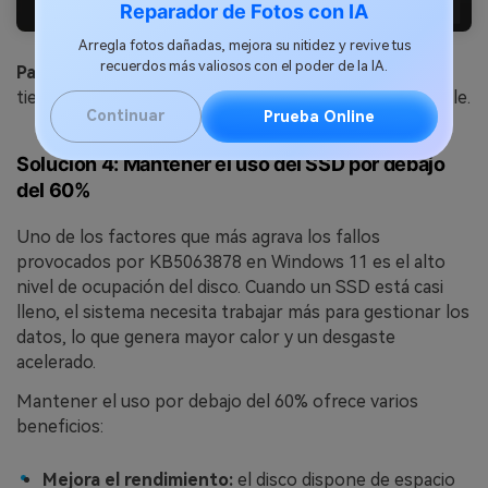
Reparador de Fotos con IA
Arregla fotos dañadas, mejora su nitidez y revive tus
recuerdos más valiosos con el poder de la IA.
Paso 2:
Selecciona Pausar durante 5 semanas para dar
tiempo a que Microsoft publique una corrección estable.
Continuar
Prueba Online
Solución 4: Mantener el uso del SSD por debajo
del 60%
Uno de los factores que más agrava los fallos
provocados por KB5063878 en Windows 11 es el alto
nivel de ocupación del disco. Cuando un SSD está casi
lleno, el sistema necesita trabajar más para gestionar los
datos, lo que genera mayor calor y un desgaste
acelerado.
Mantener el uso por debajo del 60% ofrece varios
beneficios:
Mejora el rendimiento:
el disco dispone de espacio