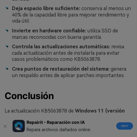
Deja espacio libre suficiente:
conserva al menos un
40% de la capacidad libre para mejorar rendimiento y
vida útil.
Invierte en hardware confiable:
utiliza SSD de
marcas reconocidas con buena garantía.
Controla las actualizaciones automáticas:
revisa
cada actualización antes de instalarla para evitar
casos problemáticos como KB5063878.
Crea puntos de restauración del sistema:
genera
un respaldo antes de aplicar parches importantes.
Conclusión
La actualización KB5063878 de
Windows 11 (versión
24H2)
, diseñada originalmente para reforzar la
Repairit - Reparación con IA
seguridad, ha terminado causando serios problemas de
abrir
Repara archivos dañados online.
hardware en los SSD de miles de usuarios alrededor del