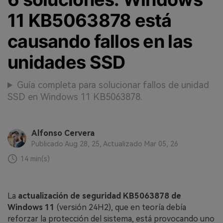
11 KB5063878 está
causando fallos en las
unidades SSD
Guía completa para solucionar fallos de unidad
SSD en Windows 11 KB5063878.
Alfonso Cervera
Publicado Aug 28, 25, Actualizado Mar 05, 26
14 min(s)
La
actualización de seguridad KB5063878 de
Windows 11
(versión 24H2), que en teoría debía
reforzar la protección del sistema, está provocando uno