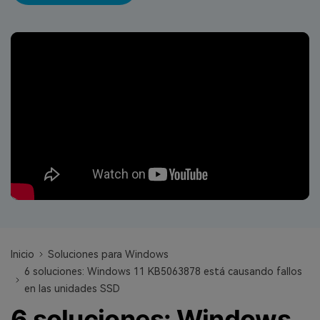
search
VER TODAS LAS FUNCIONES
Recoverit Gratis
Recupera datos perdidos/eliminados gratis
Pruébalo Gratis
Otros Productos
Repairit - Reparar Datos
UBackit - Respaldar Datos
Inicio
Soluciones para Windows
6 soluciones: Windows 11 KB5063878 está causando fallos
en las unidades SSD
6 soluciones: Windows