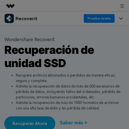
Recoverit
Productos destacados
Prueba Gratis
Creatividad digital con AIGC
Productos
Empresas
Utilidades
Wondershare Recoverit
Resumen
Recuperación de
Funciones
Quiénes somos
Soluciones
Recoverit para Windows
unidad SSD
Recuperar de Unidades
Recursos
Sala de prensa
Líder en recuperación para Windows
Recuperar Medios Borrados
Pruébalo Gratis
Recupera archivos eliminados o perdidos de manera eficaz,
Tienda
Por qué Recoverit
segura y completa.
Admite la recuperación de datos de más de 500 escenarios de
Soluciones de Recuperación Exclusivas
Nuevo
Experto en Recuperación de Datos
Soporte
Guía
pérdida de datos, incluyendo fallos del ordenador, pérdida de
particiones, errores humanos accidentales, etc.
Recuperar Documentos
Recoverit para Mac
Historias de Clientes
Admite la recuperación de más de 1000 formatos de archivos
con una alta tasa de éxito y sin pérdida de calidad.
DESCARGAR
Sign In
Recupera datos ilimitados del sistema Mac
Escenarios de Pérdida de Datos
Temas Destacados
Saber más >
Pruébalo Gratis
Recuperar Ahora