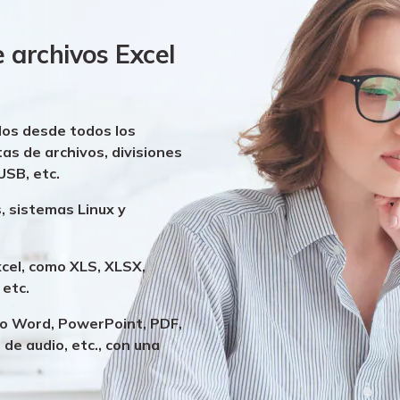
 archivos Excel
dos desde todos los
s de archivos, divisiones
USB, etc.
, sistemas Linux y
cel, como XLS, XLSX,
 etc.
mo Word, PowerPoint, PDF,
de audio, etc., con una