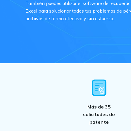
También puedes utilizar el software de recuperac
Recuperar Datos de Linux
Excel para solucionar todos tus problemas de pér
archivos de forma efectiva y sin esfuerzo.
Recuperar Datos de NAS
Más de 35
solicitudes
de
patente