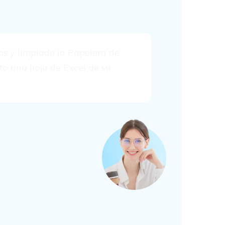
os y limpiado la Papelera de
ito una hoja de Excel de su
 de una copia de
rvicio en la
 archivos de