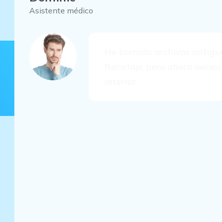
Asistente médico
He borrado archivos antigu
Reciclaje, pero ahora neces
interior.
Soluciones de recuperación
Recuperar un archivo de Excel a partir
seguridad.
Recuperar un archivo Excel desde un se
nube.
Utiliza un software de recuperación de