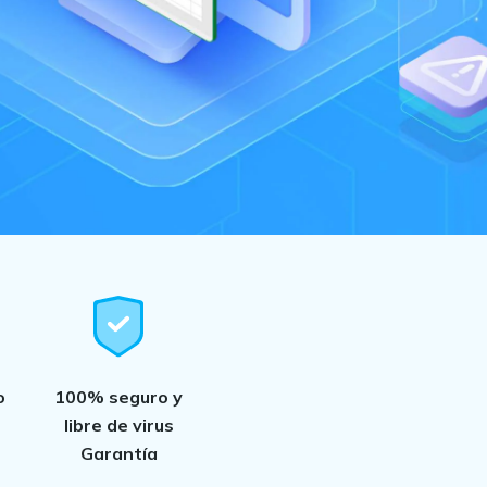
Recuperar
Escenarios de Pérdida
Documentos
de Datos
Recuperar
Recuperar
Recuperar
Recuperar
Excel
Word
Sistema
Datos
Windows
Borrados
Recuperar
Recuperar
ZIP
PPT
Recuperar
Recuperar
Datos
Post-Reset
Recuperar
Recuperar
Formateados
Email
PDF
Recuperar
Recuperar
Disco RAW
Disco Dañado
Recuperar
datos en
o
100% seguro y
RAID
Nuevo
7
libre de virus
Garantía