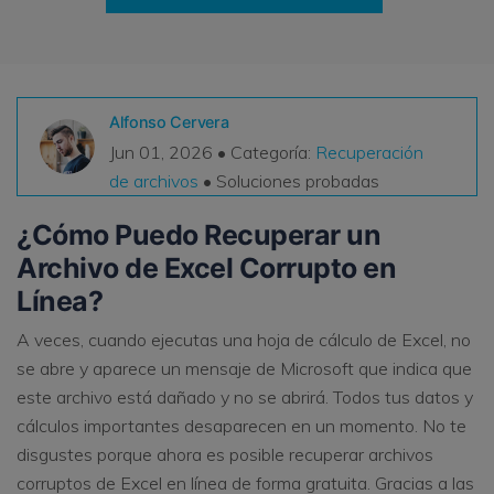
VER TODAS LAS FUNCIONES
search
Recoverit Gratis
Recupera datos perdidos/eliminados gratis
Alfonso Cervera
Jun 01, 2026 • Categoría:
Recuperación
Pruébalo Gratis
de archivos
• Soluciones probadas
¿Cómo Puedo Recuperar un
Archivo de Excel Corrupto en
Otros Productos
Línea?
Repairit - Reparar Datos
A veces, cuando ejecutas una hoja de cálculo de Excel, no
UBackit - Respaldar Datos
se abre y aparece un mensaje de Microsoft que indica que
este archivo está dañado y no se abrirá. Todos tus datos y
cálculos importantes desaparecen en un momento. No te
disgustes porque ahora es posible recuperar archivos
corruptos de Excel en línea de forma gratuita. Gracias a las