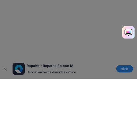
Repairit - Reparación con IA
abrir
Repara archivos dañados online.
Productos
Wondershare
Explorar IA