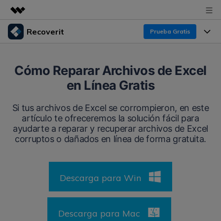
Recoverit
Prueba Gratis
Productos destacados
Creatividad digital con AIGC
Productos
Empresas
Cómo Reparar Archivos de Excel
Utilidades
en Línea Gratis
Resumen
Funciones
Recoverit para Windows
Quiénes somos
Soluciones
Si tus archivos de Excel se corrompieron, en este
Líder en recuperación para Windows
Recuperar de Unidades
artículo te ofreceremos la solución fácil para
Recursos
Sala de prensa
ayudarte a reparar y recuperar archivos de Excel
Pruébalo Gratis
Recuperar Medios Borrados
corruptos o dañados en línea de forma gratuita.
Por qué Recoverit
Tienda
Soluciones de Recuperación Exclusivas
Nuevo
Experto en Recuperación de Datos
Descarga para Win
Recoverit para Mac
Guía
Recuperar Documentos
Soporte
Recupera datos ilimitados del sistema Mac
Historias de Clientes
Escenarios de Pérdida de Datos
Descarga para Mac
Pruébalo Gratis
DESCARGAR
Sign In
Temas Destacados