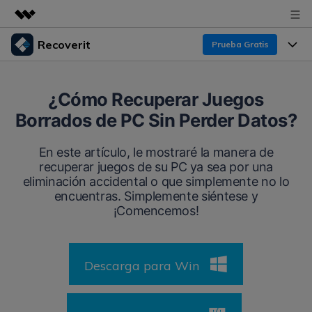
Recoverit
Prueba Gratis
Productos destacados
Creatividad digital con AIGC
Productos
Empresas
¿Cómo Recuperar Juegos
Utilidades
Borrados de PC Sin Perder Datos?
Resumen
Funciones
Recoverit para Windows
Quiénes somos
Soluciones
En este artículo, le mostraré la manera de
Líder en recuperación para Windows
Recuperar de Unidades
recuperar juegos de su PC ya sea por una
Recursos
Sala de prensa
eliminación accidental o que simplemente no lo
Pruébalo Gratis
Recuperar Medios Borrados
encuentras. Simplemente siéntese y
Por qué Recoverit
¡Comencemos!
Tienda
Soluciones de Recuperación Exclusivas
Nuevo
Experto en Recuperación de Datos
Recoverit para Mac
Guía
Recuperar Documentos
Soporte
Descarga para Win
Recupera datos ilimitados del sistema Mac
Historias de Clientes
Escenarios de Pérdida de Datos
Pruébalo Gratis
DESCARGAR
Sign In
Temas Destacados