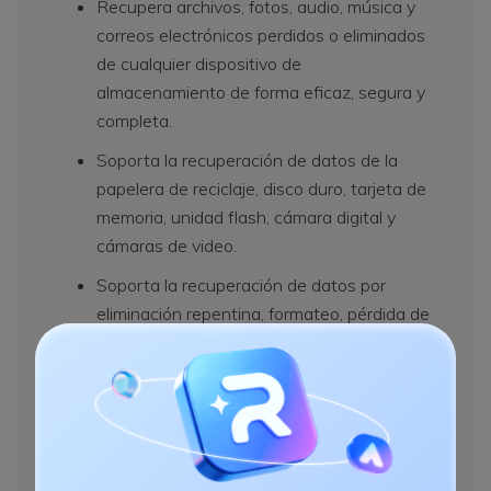
Recupera archivos, fotos, audio, música y
correos electrónicos perdidos o eliminados
de cualquier dispositivo de
almacenamiento de forma eficaz, segura y
completa.
Soporta la recuperación de datos de la
papelera de reciclaje, disco duro, tarjeta de
memoria, unidad flash, cámara digital y
cámaras de video.
Soporta la recuperación de datos por
eliminación repentina, formateo, pérdida de
partición, ataque de virus, caída del
sistema en diferentes situaciones.
Descargar Ahora