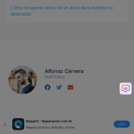
Cómo recuperar datos de un disco duro externo no
detectado
Alfonso Cervera
Staff Editor
Repairit - Reparación con IA
|
Recursos
|
Recuperar disco duro
|
¿Cómo Recuperar Juegos
abrir
Repara archivos dañados online.
Borrados de PC?