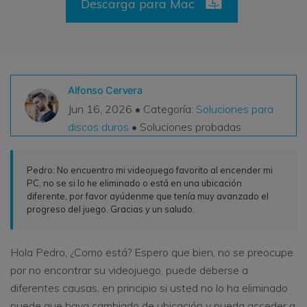
Descarga para Mac
VER TODAS LAS FUNCIONES
search
Recoverit Gratis
Recupera datos perdidos/eliminados gratis
Alfonso Cervera
Pruébalo Gratis
Jun 16, 2026 • Categoría:
Soluciones para
discos duros
• Soluciones probadas
Otros Productos
Pedro: No encuentro mi videojuego favorito al encender mi
PC, no se si lo he eliminado o está en una ubicación
Repairit - Reparar Datos
diferente, por favor ayúdenme que tenía muy avanzado el
progreso del juego. Gracias y un saludo.
UBackit - Respaldar Datos
Hola Pedro, ¿Como está? Espero que bien, no se preocupe
por no encontrar su videojuego, puede deberse a
diferentes causas, en principio si usted no lo ha eliminado
puede que haya cambiado de ubicación y pueda acceder a