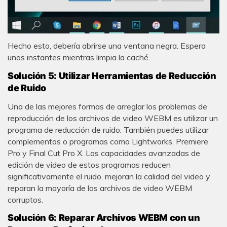
Reparador de Fotos con IA
Hecho esto, debería abrirse una ventana negra. Espera
Arregla fotos dañadas, mejora su nitidez y revive tus
unos instantes mientras limpia la caché.
recuerdos más valiosos con el poder de la IA.
Solución 5: Utilizar Herramientas de Reducción
Aceptar
Prueba Online
de Ruido
Una de las mejores formas de arreglar los problemas de
reproducción de los archivos de video WEBM es utilizar un
programa de reducción de ruido. También puedes utilizar
complementos o programas como Lightworks, Premiere
Pro y Final Cut Pro X. Las capacidades avanzadas de
edición de video de estos programas reducen
significativamente el ruido, mejoran la calidad del video y
reparan la mayoría de los archivos de video WEBM
corruptos.
Solución 6: Reparar Archivos WEBM con un