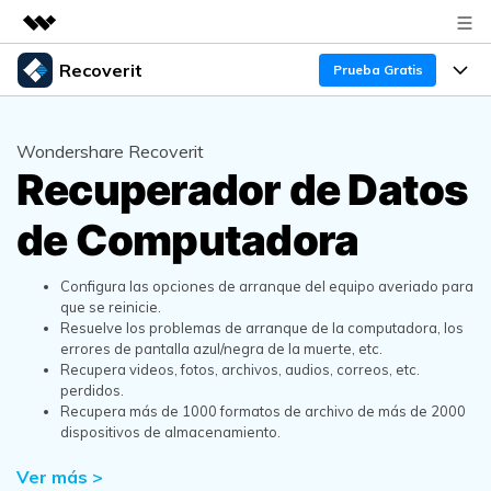
Recoverit
Productos destacados
Prueba Gratis
Creatividad digital con AIGC
Productos
Empresas
Utilidades
Wondershare Recoverit
Resumen
Recuperador de Datos
Funciones
Quiénes somos
Soluciones
Recoverit para Windows
de Computadora
Recuperar de Unidades
Recursos
Sala de prensa
Líder en recuperación para Windows
Recuperar Medios Borrados
Pruébalo Gratis
Configura las opciones de arranque del equipo averiado para
Tienda
Por qué Recoverit
que se reinicie.
Resuelve los problemas de arranque de la computadora, los
Soluciones de Recuperación Exclusivas
Nuevo
Experto en Recuperación de Datos
Soporte
Guía
errores de pantalla azul/negra de la muerte, etc.
Recupera videos, fotos, archivos, audios, correos, etc.
Recuperar Documentos
Recoverit para Mac
perdidos.
Historias de Clientes
Recupera más de 1000 formatos de archivo de más de 2000
DESCARGAR
Sign In
Recupera datos ilimitados del sistema Mac
dispositivos de almacenamiento.
Escenarios de Pérdida de Datos
Temas Destacados
Pruébalo Gratis
Ver más >