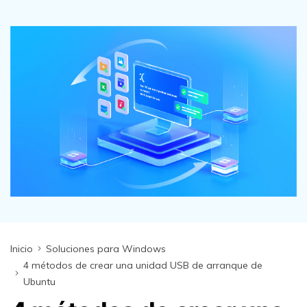
search
VER TODAS LAS FUNCIONES
Recoverit Gratis
Recupera datos perdidos/eliminados gratis
Pruébalo Gratis
Otros Productos
Repairit - Reparar Datos
UBackit - Respaldar Datos
Inicio
Soluciones para Windows
4 métodos de crear una unidad USB de arranque de
Ubuntu