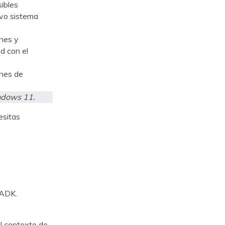
sibles
evo sistema
ones y
d con el
nes de
ndows 11.
esitas
 ADK.
l contexto de