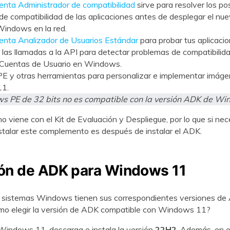
enta Administrador de compatibilidad
sirve para resolver los po
e compatibilidad de las aplicaciones antes de desplegar el nu
Windows en la red.
enta Analizador de Usuarios Estándar
para probar tus aplicaci
 las llamadas a la API para detectar problemas de compatibilida
 Cuentas de Usuario en Windows.
 y otras herramientas para personalizar e implementar imáge
1.
 PE de 32 bits no es compatible con la versión ADK de Wi
viene con el Kit de Evaluación y Despliegue, por lo que si nec
stalar este complemento es después de instalar el ADK.
ión de ADK para Windows 11
s sistemas Windows tienen sus correspondientes versiones de
mo elegir la versión de ADK compatible con Windows 11?
Windows 11, descarga e instala la versión
22H2
. Además, en e