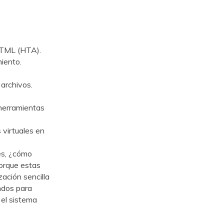
HTML (HTA).
iento.
archivos.
herramientas
 virtuales en
es, ¿cómo
orque estas
ación sencilla
ndos para
 el sistema