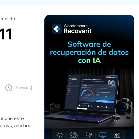
Recuperar
Escenarios de Pérdida
Documentos
de Datos
ompleta
Recuperar
Recuperar
Recuperar
Recuperar
11
Excel
Word
Sistema
Datos
Windows
Borrados
Recuperar
Recuperar
ZIP
PPT
Recuperar
Recuperar
Datos
Post-Reset
Recuperar
Recuperar
Formateados
Email
PDF
Recuperar
Recuperar
Disco RAW
7 min(s)
Disco Dañado
Recuperar
datos en
Aunque este
RAID
Nuevo
indows, muchos