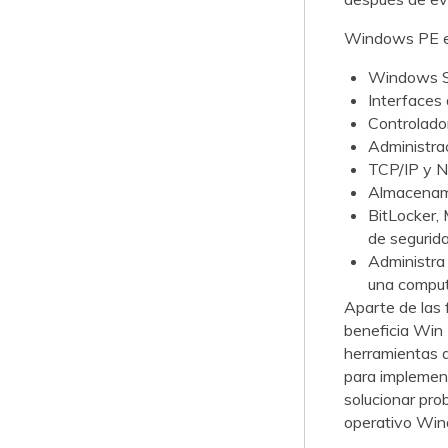
Windows PE es
Windows Sc
Interfaces
Controlador
Administra
TCP/IP y N
Almacenam
BitLocker,
de segurida
Administra 
una comput
Aparte de las 
beneficia Win
herramientas d
para implement
solucionar pro
operativo Wi