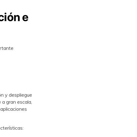
ción e
rtante
ón y despliegue
a gran escala,
 aplicaciones
terísticas: