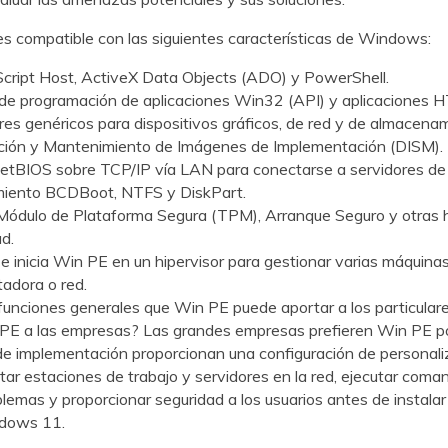
 compatible con las siguientes características de Windows:
ript Host, ActiveX Data Objects (ADO) y PowerShell.
 de programación de aplicaciones Win32 (API) y aplicaciones 
es genéricos para dispositivos gráficos, de red y de almacenam
ción y Mantenimiento de Imágenes de Implementación (DISM).
etBIOS sobre TCP/IP vía LAN para conectarse a servidores de 
iento BCDBoot, NTFS y DiskPart.
 Módulo de Plataforma Segura (TPM), Arranque Seguro y otras 
d.
e inicia Win PE en un hipervisor para gestionar varias máquinas
adora o red.
funciones generales que Win PE puede aportar a los particular
 PE a las empresas? Las grandes empresas prefieren Win PE p
e implementación proporcionan una configuración de personaliz
ar estaciones de trabajo y servidores en la red, ejecutar coma
blemas y proporcionar seguridad a los usuarios antes de instalar
ndows 11.