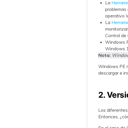
La
Herrami
problemas d
operativo 
La
Herrami
monitorizar
Control de
Windows PE
Windows 1
Nota:
Windows
Windows PE no 
descargar e in
2. Vers
Los diferente
Entonces, ¿có
En el caso de 