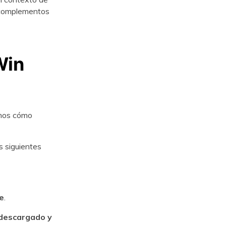
 complementos
Win
amos cómo
s siguientes
e
.
descargado y