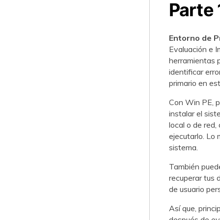
Parte 
Entorno de P
Evaluación e I
herramientas p
identificar err
primario en es
Con Win PE, p
instalar el si
local o de red
ejecutarlo. Lo
sistema.
También puedes
recuperar tus 
de usuario per
Así que, princ
después de eva