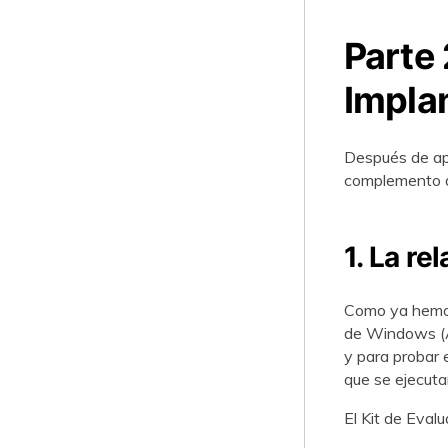
Parte 
Impla
Después de ap
complemento 
1. La re
Como ya hemo
de Windows (A
y para probar 
que se ejecutan
El Kit de Eval