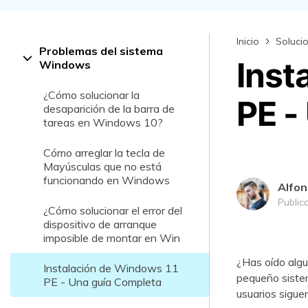
Recuperar Datos de Linux
Inicio
Soluci
Recuperar Datos de NAS
Problemas del sistema
Inst
Windows
¿Cómo solucionar la
PE -
desaparición de la barra de
tareas en Windows 10?
Cómo arreglar la tecla de
Mayúsculas que no está
funcionando en Windows
Alfon
Public
¿Cómo solucionar el error del
dispositivo de arranque
imposible de montar en Win
¿Has oído algu
Instalación de Windows 11
pequeño siste
PE - Una guía Completa
usuarios sigue